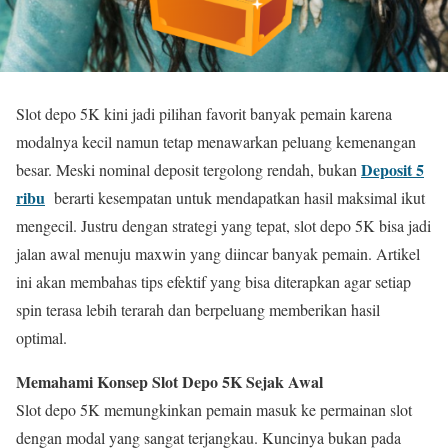
Slot depo 5K kini jadi pilihan favorit banyak pemain karena
modalnya kecil namun tetap menawarkan peluang kemenangan
Deposit 5
besar. Meski nominal deposit tergolong rendah, bukan
ribu
berarti kesempatan untuk mendapatkan hasil maksimal ikut
mengecil. Justru dengan strategi yang tepat, slot depo 5K bisa jadi
jalan awal menuju maxwin yang diincar banyak pemain. Artikel
ini akan membahas tips efektif yang bisa diterapkan agar setiap
spin terasa lebih terarah dan berpeluang memberikan hasil
optimal.
Memahami Konsep Slot Depo 5K Sejak Awal
Slot depo 5K memungkinkan pemain masuk ke permainan slot
dengan modal yang sangat terjangkau. Kuncinya bukan pada