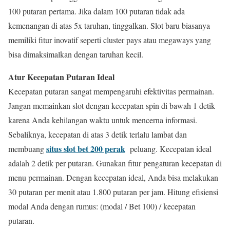
100 putaran pertama. Jika dalam 100 putaran tidak ada
kemenangan di atas 5x taruhan, tinggalkan. Slot baru biasanya
memiliki fitur inovatif seperti cluster pays atau megaways yang
bisa dimaksimalkan dengan taruhan kecil.
Atur Kecepatan Putaran Ideal
Kecepatan putaran sangat mempengaruhi efektivitas permainan.
Jangan memainkan slot dengan kecepatan spin di bawah 1 detik
karena Anda kehilangan waktu untuk mencerna informasi.
Sebaliknya, kecepatan di atas 3 detik terlalu lambat dan
situs slot bet 200 perak
membuang
peluang. Kecepatan ideal
adalah 2 detik per putaran. Gunakan fitur pengaturan kecepatan di
menu permainan. Dengan kecepatan ideal, Anda bisa melakukan
30 putaran per menit atau 1.800 putaran per jam. Hitung efisiensi
modal Anda dengan rumus: (modal / Bet 100) / kecepatan
putaran.