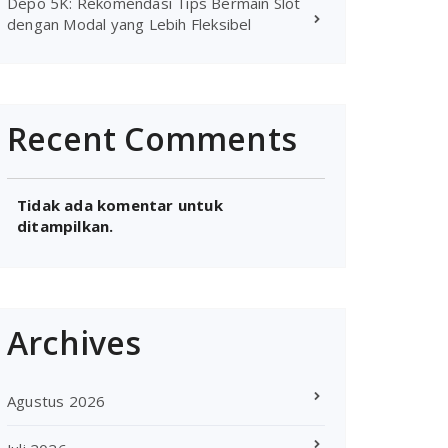
Depo 5K: Rekomendasi Tips Bermain Slot
dengan Modal yang Lebih Fleksibel
Recent Comments
Tidak ada komentar untuk
ditampilkan.
Archives
Agustus 2026