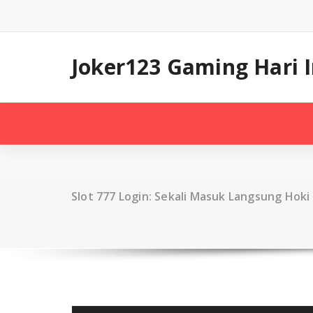
Skip
to
content
Joker123 Gaming Hari
Slot 777 Login: Sekali Masuk Langsung Hoki