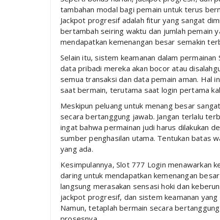
tambahan modal bagi pemain untuk terus ber
Jackpot progresif adalah fitur yang sangat di
bertambah seiring waktu dan jumlah pemain yan
mendapatkan kemenangan besar semakin terbuk
Selain itu, sistem keamanan dalam permainan S
data pribadi mereka akan bocor atau disalahg
semua transaksi dan data pemain aman. Hal i
saat bermain, terutama saat login pertama ka
Meskipun peluang untuk menang besar sangat 
secara bertanggung jawab. Jangan terlalu ter
ingat bahwa permainan judi harus dilakukan d
sumber penghasilan utama. Tentukan batas wa
yang ada.
Kesimpulannya, Slot 777 Login menawarkan ke
daring untuk mendapatkan kemenangan besar d
langsung merasakan sensasi hoki dan keberunt
jackpot progresif, dan sistem keamanan yang 
Namun, tetaplah bermain secara bertanggung 
prosesnya.