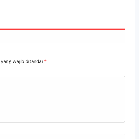
 yang wajib ditandai
*