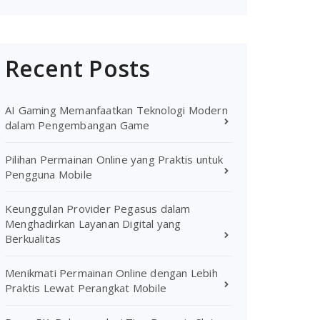
Recent Posts
AI Gaming Memanfaatkan Teknologi Modern
dalam Pengembangan Game
Pilihan Permainan Online yang Praktis untuk
Pengguna Mobile
Keunggulan Provider Pegasus dalam
Menghadirkan Layanan Digital yang
Berkualitas
Menikmati Permainan Online dengan Lebih
Praktis Lewat Perangkat Mobile