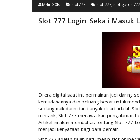
M4inG0ls
slot777
slot 777
,
slot gacor 77
Slot 777 Login: Sekali Masuk
Di era digital saat ini, permainan judi daring 
kemudahannya dan peluang besar untuk menda
sedang naik daun dan banyak dicari adalah Slo
menarik, Slot 777 menawarkan pengalaman be
Artikel ini akan membahas tentang Slot 777 L
menjadi kenyataan bagi para pemain.
Slot 777 adalah salah satu mesin slot online ya