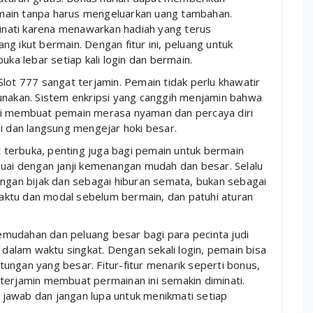
main tanpa harus mengeluarkan uang tambahan.
minati karena menawarkan hadiah yang terus
g ikut bermain. Dengan fitur ini, peluang untuk
a lebar setiap kali login dan bermain.
lot 777 sangat terjamin. Pemain tidak perlu khawatir
unakan. Sistem enkripsi yang canggih menjamin bahwa
ni membuat pemain merasa nyaman dan percaya diri
li dan langsung mengejar hoki besar.
terbuka, penting juga bagi pemain untuk bermain
buai dengan janji kemenangan mudah dan besar. Selalu
engan bijak dan sebagai hiburan semata, bukan sebagai
ktu dan modal sebelum bermain, dan patuhi aturan
mudahan dan peluang besar bagi para pecinta judi
alam waktu singkat. Dengan sekali login, pemain bisa
ungan yang besar. Fitur-fitur menarik seperti bonus,
terjamin membuat permainan ini semakin diminati.
jawab dan jangan lupa untuk menikmati setiap