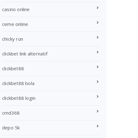
casino online
ceme online
chicky run
clickbet link alternatif
clickbet88
clickbet88 bola
clickbet88 login
cmd368
depo 5k