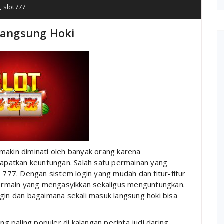
7
,
slot777
 Langsung Hoki
semakin diminati oleh banyak orang karena
patkan keuntungan. Salah satu permainan yang
t 777. Dengan sistem login yang mudah dan fitur-fitur
rmain yang mengasyikkan sekaligus menguntungkan.
ogin dan bagaimana sekali masuk langsung hoki bisa
ng paling populer di kalangan pecinta judi daring.