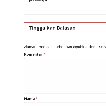
Tinggalkan Balasan
Alamat email Anda tidak akan dipublikasikan.
Ruas
Komentar
*
Nama
*