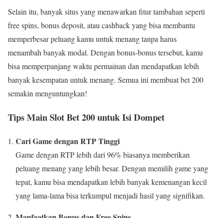
Selain itu, banyak situs yang menawarkan fitur tambahan seperti
free spins, bonus deposit, atau cashback yang bisa membantu
memperbesar peluang kamu untuk menang tanpa harus
menambah banyak modal. Dengan bonus-bonus tersebut, kamu
bisa memperpanjang waktu permainan dan mendapatkan lebih
banyak kesempatan untuk menang. Semua ini membuat bet 200
semakin menguntungkan!
Tips Main Slot Bet 200 untuk Isi Dompet
Cari Game dengan RTP Tinggi
Game dengan RTP lebih dari 96% biasanya memberikan
peluang menang yang lebih besar. Dengan memilih game yang
tepat, kamu bisa mendapatkan lebih banyak kemenangan kecil
yang lama-lama bisa terkumpul menjadi hasil yang signifikan.
Manfaatkan Bonus dan Free Spins