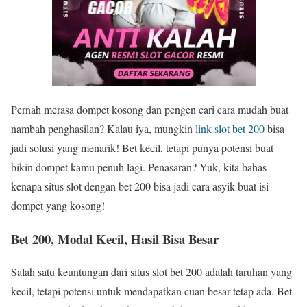
Pernah merasa dompet kosong dan pengen cari cara mudah buat
nambah penghasilan? Kalau iya, mungkin
link slot bet 200
bisa
jadi solusi yang menarik! Bet kecil, tetapi punya potensi buat
bikin dompet kamu penuh lagi. Penasaran? Yuk, kita bahas
kenapa situs slot dengan bet 200 bisa jadi cara asyik buat isi
dompet yang kosong!
Bet 200, Modal Kecil, Hasil Bisa Besar
Salah satu keuntungan dari situs slot bet 200 adalah taruhan yang
kecil, tetapi potensi untuk mendapatkan cuan besar tetap ada. Bet