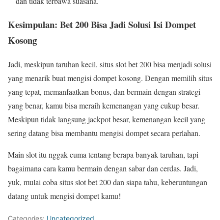
dan tidak terbawa suasana.
Kesimpulan: Bet 200 Bisa Jadi Solusi Isi Dompet
Kosong
Jadi, meskipun taruhan kecil, situs slot bet 200 bisa menjadi solusi
yang menarik buat mengisi dompet kosong. Dengan memilih situs
yang tepat, memanfaatkan bonus, dan bermain dengan strategi
yang benar, kamu bisa meraih kemenangan yang cukup besar.
Meskipun tidak langsung jackpot besar, kemenangan kecil yang
sering datang bisa membantu mengisi dompet secara perlahan.
Main slot itu nggak cuma tentang berapa banyak taruhan, tapi
bagaimana cara kamu bermain dengan sabar dan cerdas. Jadi,
yuk, mulai coba situs slot bet 200 dan siapa tahu, keberuntungan
datang untuk mengisi dompet kamu!
Categories:
Uncategorized