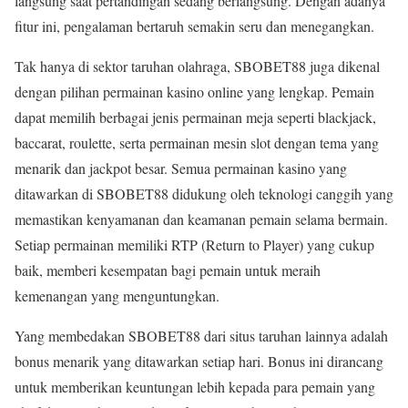
langsung saat pertandingan sedang berlangsung. Dengan adanya
fitur ini, pengalaman bertaruh semakin seru dan menegangkan.
Tak hanya di sektor taruhan olahraga, SBOBET88 juga dikenal
dengan pilihan permainan kasino online yang lengkap. Pemain
dapat memilih berbagai jenis permainan meja seperti blackjack,
baccarat, roulette, serta permainan mesin slot dengan tema yang
menarik dan jackpot besar. Semua permainan kasino yang
ditawarkan di SBOBET88 didukung oleh teknologi canggih yang
memastikan kenyamanan dan keamanan pemain selama bermain.
Setiap permainan memiliki RTP (Return to Player) yang cukup
baik, memberi kesempatan bagi pemain untuk meraih
kemenangan yang menguntungkan.
Yang membedakan SBOBET88 dari situs taruhan lainnya adalah
bonus menarik yang ditawarkan setiap hari. Bonus ini dirancang
untuk memberikan keuntungan lebih kepada para pemain yang