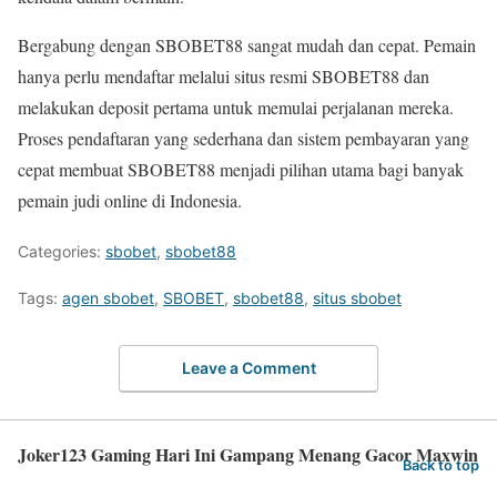
Bergabung dengan SBOBET88 sangat mudah dan cepat. Pemain
hanya perlu mendaftar melalui situs resmi SBOBET88 dan
melakukan deposit pertama untuk memulai perjalanan mereka.
Proses pendaftaran yang sederhana dan sistem pembayaran yang
cepat membuat SBOBET88 menjadi pilihan utama bagi banyak
pemain judi online di Indonesia.
Categories:
sbobet
,
sbobet88
Tags:
agen sbobet
,
SBOBET
,
sbobet88
,
situs sbobet
Leave a Comment
Joker123 Gaming Hari Ini Gampang Menang Gacor Maxwin
Back to top