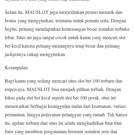
Selain itu, MAUSLOT juga menyediakan promo menarik dan
bonus yang menggiurkan, terutama untuk pemain setia. Dengan
begitu, peluang mendapatkan kemenangan besar semakin terbuka
lebar. Situs ini juga sangat cocok untuk kamu yang mencari slot
bet kecil karena peluang menangnya tetap besar dan peluang
jackpotnya cukup menggiurkan.
Kesimpulan
Bagi kamu yang sedang mencari situs slot bet 100 terbaru dan
terpercaya, MAUSLOT bisa menjadi pilihan terbaik. Dengan
fokus pada slot bet kecil seperti slot bet 100 perak, situs ini
menawarkan berbagai keunggulan mulai dari keamanan, variasi
permainan, hingga pelayanan pelanggan yang ramah. Tak hanya
itu, update terbaru dari situs ini selalu menghadirkan fitur-fitur
baru yang membuat pengalaman bermain semakin seru dan