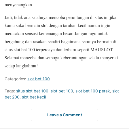
menyenangkan.
Jadi, tidak ada salahnya mencoba peruntungan di situs ini jika
kamu suka bermain slot dengan taruhan kecil namun ingin
merasakan sensasi kemenangan besar. Jangan ragu untuk
bergabung dan rasakan sendiri bagaimana serunya bermain di
situs slot bet 100 terpercaya dan terbaru seperti MAUSLOT.
Selamat mencoba dan semoga keberuntungan selalu menyertai
setiap langkahmu!
Categories:
slot bet 100
Tags:
situs slot bet 100
,
slot bet 100
,
slot bet 100 perak
,
slot
bet 200
,
slot bet kecil
Leave a Comment