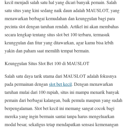
kecil menjadi salah satu hal yang dicari banyak pemain. Salah
satu situs yang kini sedang naik daun adalah MAUSLOT, yang
menawarkan berbagai kemudahan dan keunggulan bagi para
pecinta slot dengan taruhan rendah. Artikel ini akan membahas
secara lengkap tentang situs slot bet 100 terbaru, termasuk
keunggulan dan fitur yang ditawarkan, agar kamu bisa lebih
yakin dan paham saat memilih tempat bermain.
Keunggulan Situs Slot Bet 100 di MAUSLOT
Salah satu daya tarik utama dari MAUSLOT adalah fokusnya
pada permainan dengan
slot bet kecil
. Dengan menawarkan
taruhan mulai dari 100 rupiah, situs ini mampu menarik banyak
pemain dari berbagai kalangan, baik pemula maupun yang sudah
berpengalaman. Slot bet kecil ini memang sangat cocok bagi
mereka yang ingin bermain santai tanpa harus mengeluarkan
modal besar, sekaligus tetap mendapatkan sensasi kemenangan