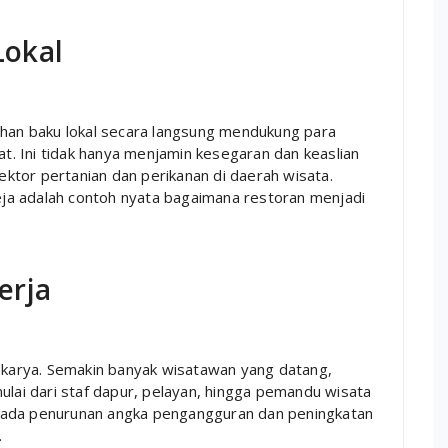
Lokal
an baku lokal secara langsung mendukung para
. Ini tidak hanya menjamin kesegaran dan keaslian
ktor pertanian dan perikanan di daerah wisata.
ja adalah contoh nyata bagaimana restoran menjadi
erja
t karya. Semakin banyak wisatawan yang datang,
ulai dari staf dapur, pelayan, hingga pemandu wisata
si pada penurunan angka pengangguran dan peningkatan
.