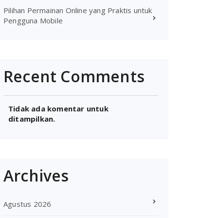
Pilihan Permainan Online yang Praktis untuk
Pengguna Mobile
Recent Comments
Tidak ada komentar untuk
ditampilkan.
Archives
Agustus 2026