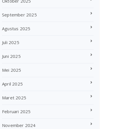
Oktober 2025
September 2025
Agustus 2025
Juli 2025
Juni 2025
Mei 2025
April 2025
Maret 2025
Februari 2025
November 2024