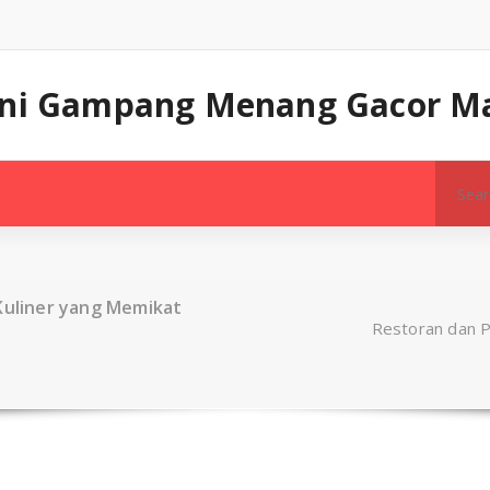
 Ini Gampang Menang Gacor M
Search
for:
 Kuliner yang Memikat
Restoran dan P