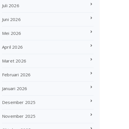
Juli 2026
Juni 2026
Mei 2026
April 2026
Maret 2026
Februari 2026
Januari 2026
Desember 2025
November 2025