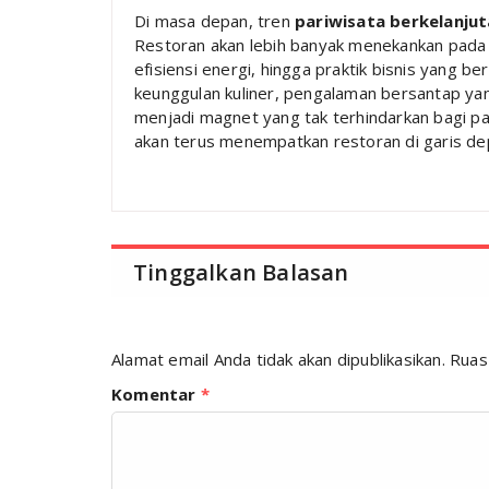
Di masa depan, tren
pariwisata berkelanju
Restoran akan lebih banyak menekankan pada a
efisiensi energi, hingga praktik bisnis yang
keunggulan kuliner, pengalaman bersantap ya
menjadi magnet yang tak terhindarkan bagi par
akan terus menempatkan restoran di garis dep
Tinggalkan Balasan
Alamat email Anda tidak akan dipublikasikan.
Ruas
Komentar
*