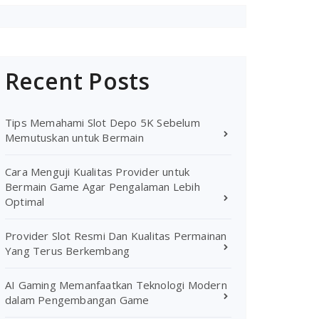
Recent Posts
Tips Memahami Slot Depo 5K Sebelum
Memutuskan untuk Bermain
Cara Menguji Kualitas Provider untuk
Bermain Game Agar Pengalaman Lebih
Optimal
Provider Slot Resmi Dan Kualitas Permainan
Yang Terus Berkembang
AI Gaming Memanfaatkan Teknologi Modern
dalam Pengembangan Game