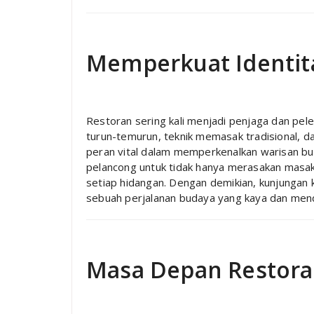
Memperkuat Identit
Restoran sering kali menjadi penjaga dan pel
turun-temurun, teknik memasak tradisional,
peran vital dalam memperkenalkan warisan bu
pelancong untuk tidak hanya merasakan masakan
setiap hidangan. Dengan demikian, kunjungan 
sebuah perjalanan budaya yang kaya dan men
Masa Depan Restora