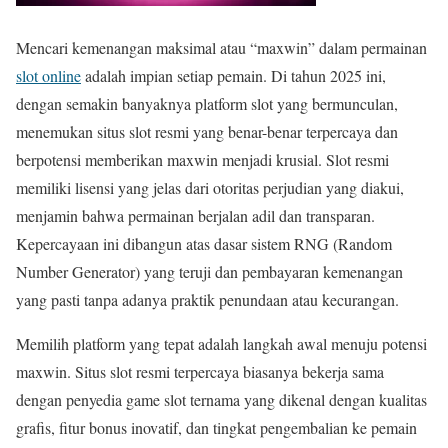
Mencari kemenangan maksimal atau “maxwin” dalam permainan
slot online
adalah impian setiap pemain. Di tahun 2025 ini,
dengan semakin banyaknya platform slot yang bermunculan,
menemukan situs slot resmi yang benar-benar terpercaya dan
berpotensi memberikan maxwin menjadi krusial. Slot resmi
memiliki lisensi yang jelas dari otoritas perjudian yang diakui,
menjamin bahwa permainan berjalan adil dan transparan.
Kepercayaan ini dibangun atas dasar sistem RNG (Random
Number Generator) yang teruji dan pembayaran kemenangan
yang pasti tanpa adanya praktik penundaan atau kecurangan.
Memilih platform yang tepat adalah langkah awal menuju potensi
maxwin. Situs slot resmi terpercaya biasanya bekerja sama
dengan penyedia game slot ternama yang dikenal dengan kualitas
grafis, fitur bonus inovatif, dan tingkat pengembalian ke pemain