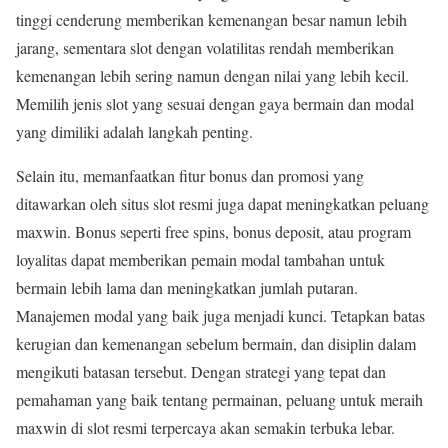
tinggi cenderung memberikan kemenangan besar namun lebih
jarang, sementara slot dengan volatilitas rendah memberikan
kemenangan lebih sering namun dengan nilai yang lebih kecil.
Memilih jenis slot yang sesuai dengan gaya bermain dan modal
yang dimiliki adalah langkah penting.
Selain itu, memanfaatkan fitur bonus dan promosi yang
ditawarkan oleh situs slot resmi juga dapat meningkatkan peluang
maxwin. Bonus seperti free spins, bonus deposit, atau program
loyalitas dapat memberikan pemain modal tambahan untuk
bermain lebih lama dan meningkatkan jumlah putaran.
Manajemen modal yang baik juga menjadi kunci. Tetapkan batas
kerugian dan kemenangan sebelum bermain, dan disiplin dalam
mengikuti batasan tersebut. Dengan strategi yang tepat dan
pemahaman yang baik tentang permainan, peluang untuk meraih
maxwin di slot resmi terpercaya akan semakin terbuka lebar.