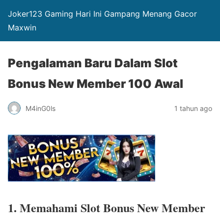
Joker123 Gaming Hari Ini Gampang Menang Gacor
Maxwin
Pengalaman Baru Dalam Slot
Bonus New Member 100 Awal
M4inG0ls
1 tahun ago
1. Memahami Slot Bonus New Member