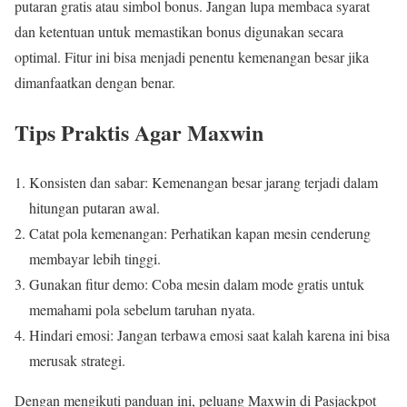
putaran gratis atau simbol bonus. Jangan lupa membaca syarat
dan ketentuan untuk memastikan bonus digunakan secara
optimal. Fitur ini bisa menjadi penentu kemenangan besar jika
dimanfaatkan dengan benar.
Tips Praktis Agar Maxwin
Konsisten dan sabar: Kemenangan besar jarang terjadi dalam
hitungan putaran awal.
Catat pola kemenangan: Perhatikan kapan mesin cenderung
membayar lebih tinggi.
Gunakan fitur demo: Coba mesin dalam mode gratis untuk
memahami pola sebelum taruhan nyata.
Hindari emosi: Jangan terbawa emosi saat kalah karena ini bisa
merusak strategi.
Dengan mengikuti panduan ini, peluang Maxwin di Pasjackpot