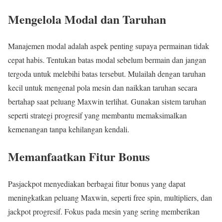
Mengelola Modal dan Taruhan
Manajemen modal adalah aspek penting supaya permainan tidak
cepat habis. Tentukan batas modal sebelum bermain dan jangan
tergoda untuk melebihi batas tersebut. Mulailah dengan taruhan
kecil untuk mengenal pola mesin dan naikkan taruhan secara
bertahap saat peluang Maxwin terlihat. Gunakan sistem taruhan
seperti strategi progresif yang membantu memaksimalkan
kemenangan tanpa kehilangan kendali.
Memanfaatkan Fitur Bonus
Pasjackpot menyediakan berbagai fitur bonus yang dapat
meningkatkan peluang Maxwin, seperti free spin, multipliers, dan
jackpot progresif. Fokus pada mesin yang sering memberikan