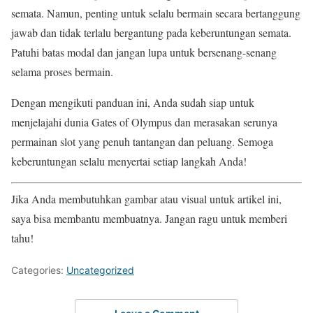
semata. Namun, penting untuk selalu bermain secara bertanggung
jawab dan tidak terlalu bergantung pada keberuntungan semata.
Patuhi batas modal dan jangan lupa untuk bersenang-senang
selama proses bermain.
Dengan mengikuti panduan ini, Anda sudah siap untuk
menjelajahi dunia Gates of Olympus dan merasakan serunya
permainan slot yang penuh tantangan dan peluang. Semoga
keberuntungan selalu menyertai setiap langkah Anda!
Jika Anda membutuhkan gambar atau visual untuk artikel ini,
saya bisa membantu membuatnya. Jangan ragu untuk memberi
tahu!
Categories:
Uncategorized