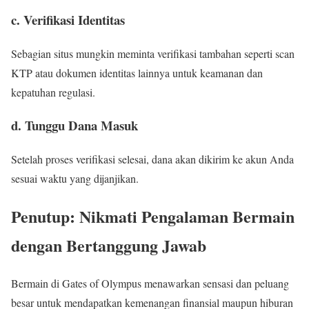
c. Verifikasi Identitas
Sebagian situs mungkin meminta verifikasi tambahan seperti scan
KTP atau dokumen identitas lainnya untuk keamanan dan
kepatuhan regulasi.
d. Tunggu Dana Masuk
Setelah proses verifikasi selesai, dana akan dikirim ke akun Anda
sesuai waktu yang dijanjikan.
Penutup: Nikmati Pengalaman Bermain
dengan Bertanggung Jawab
Bermain di Gates of Olympus menawarkan sensasi dan peluang
besar untuk mendapatkan kemenangan finansial maupun hiburan