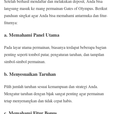
Setelah berhasil mendaftar dan melakukan deposit, Anda bisa
langsung masuk ke ruang permainan Gates of Olympus. Berikut
panduan singkat agar Anda bisa memahami antarmuka dan fitur-
fiturnya:
a. Memahami Panel Utama
Pada layar utama permainan, biasanya terdapat beberapa bagian
penting seperti tombol putar, pengaturan taruhan, dan tampilan
simbol-simbol permainan.
b. Menyesuaikan Taruhan
Pilih jumlah taruhan sesuai kemampuan dan strategi Anda.
Mengatur taruhan dengan bijak sangat penting agar permainan
tetap menyenangkan dan tidak cepat habis.
c. Memahami Fitur Bonus