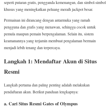
seperti putaran gratis, pengganda kemenangan, dan simbol-simbol
khusus yang meningkatkan peluang meraih jackpot besar.
Permainan ini dirancang dengan antarmuka yang ramah
pengguna dan grafis yang menawan, sehingga cocok untuk
pemula maupun pemain berpengalaman. Selain itu, sistem
keamanannya yang terjamin membuat pengalaman bermain
menjadi lebih tenang dan terpercaya.
Langkah 1: Mendaftar Akun di Situs
Resmi
Langkah pertama dan paling penting adalah melakukan
pendaftaran akun. Berikut panduan lengkapnya:
a. Cari Situs Resmi Gates of Olympus