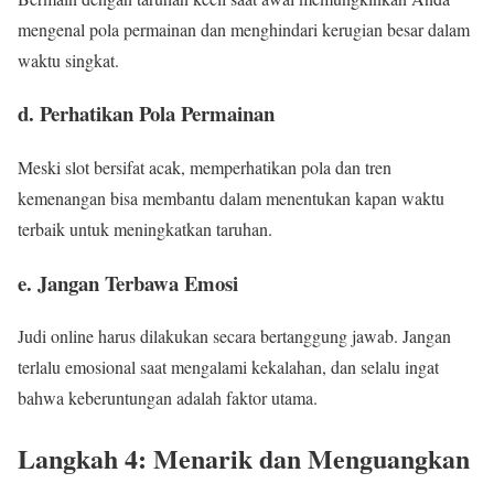
mengenal pola permainan dan menghindari kerugian besar dalam
waktu singkat.
d. Perhatikan Pola Permainan
Meski slot bersifat acak, memperhatikan pola dan tren
kemenangan bisa membantu dalam menentukan kapan waktu
terbaik untuk meningkatkan taruhan.
e. Jangan Terbawa Emosi
Judi online harus dilakukan secara bertanggung jawab. Jangan
terlalu emosional saat mengalami kekalahan, dan selalu ingat
bahwa keberuntungan adalah faktor utama.
Langkah 4: Menarik dan Menguangkan