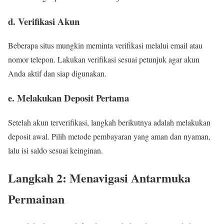
d. Verifikasi Akun
Beberapa situs mungkin meminta verifikasi melalui email atau
nomor telepon. Lakukan verifikasi sesuai petunjuk agar akun
Anda aktif dan siap digunakan.
e. Melakukan Deposit Pertama
Setelah akun terverifikasi, langkah berikutnya adalah melakukan
deposit awal. Pilih metode pembayaran yang aman dan nyaman,
lalu isi saldo sesuai keinginan.
Langkah 2: Menavigasi Antarmuka
Permainan