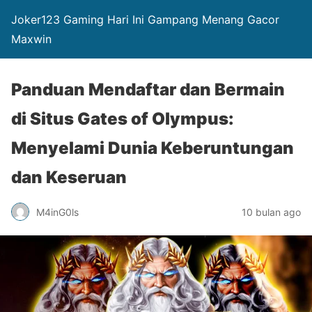
Joker123 Gaming Hari Ini Gampang Menang Gacor
Maxwin
Panduan Mendaftar dan Bermain
di Situs Gates of Olympus:
Menyelami Dunia Keberuntungan
dan Keseruan
M4inG0ls
10 bulan ago