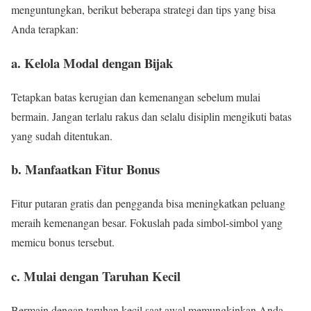
menguntungkan, berikut beberapa strategi dan tips yang bisa
Anda terapkan:
a. Kelola Modal dengan Bijak
Tetapkan batas kerugian dan kemenangan sebelum mulai
bermain. Jangan terlalu rakus dan selalu disiplin mengikuti batas
yang sudah ditentukan.
b. Manfaatkan Fitur Bonus
Fitur putaran gratis dan pengganda bisa meningkatkan peluang
meraih kemenangan besar. Fokuslah pada simbol-simbol yang
memicu bonus tersebut.
c. Mulai dengan Taruhan Kecil
Bermain dengan taruhan kecil saat awal memungkinkan Anda