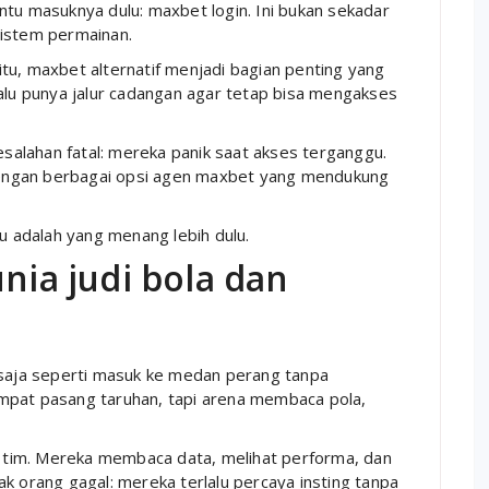
ntu masuknya dulu: maxbet login. Ini bukan sekadar
sistem permainan.
 itu, maxbet alternatif menjadi bagian penting yang
lalu punya jalur cadangan agar tetap bisa mengakses
kesalahan fatal: mereka panik saat akses terganggu.
engan berbagai opsi agen maxbet yang mendukung
lu adalah yang menang lebih dulu.
unia judi bola dan
 saja seperti masuk ke medan perang tanpa
mpat pasang taruhan, tapi arena membaca pola,
ih tim. Mereka membaca data, melihat performa, dan
k orang gagal: mereka terlalu percaya insting tanpa