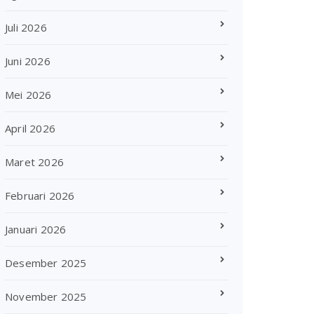
Juli 2026
Juni 2026
Mei 2026
April 2026
Maret 2026
Februari 2026
Januari 2026
Desember 2025
November 2025