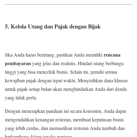
5. Kelola Utang dan Pajak dengan Bijak
rencana
Jika Anda harus berutang, pastikan Anda memiliki
pembayaran
yang jelas dan realistis. Hindari utang berbunga
tinggi yang bisa mencekik bisnis. Selain itu, penuhi semua
kewajiban pajak dengan tepat waktu. Menyisihkan dana khusus
untuk pajak setiap bulan akan menghindarkan Anda dari denda
yang tidak perlu.
Dengan menerapkan panduan ini secara konsisten, Anda dapat
mengendalikan keuangan restoran, membuat keputusan bisnis
yang lebih cerdas, dan memastikan restoran Anda tumbuh dan
berkembang dalam jangka panjang.