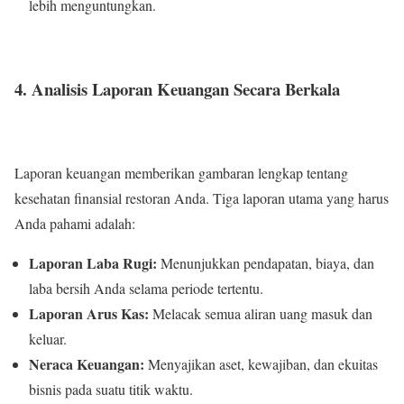
lebih menguntungkan.
4. Analisis Laporan Keuangan Secara Berkala
Laporan keuangan memberikan gambaran lengkap tentang
kesehatan finansial restoran Anda. Tiga laporan utama yang harus
Anda pahami adalah:
Laporan Laba Rugi:
Menunjukkan pendapatan, biaya, dan
laba bersih Anda selama periode tertentu.
Laporan Arus Kas:
Melacak semua aliran uang masuk dan
keluar.
Neraca Keuangan:
Menyajikan aset, kewajiban, dan ekuitas
bisnis pada suatu titik waktu.