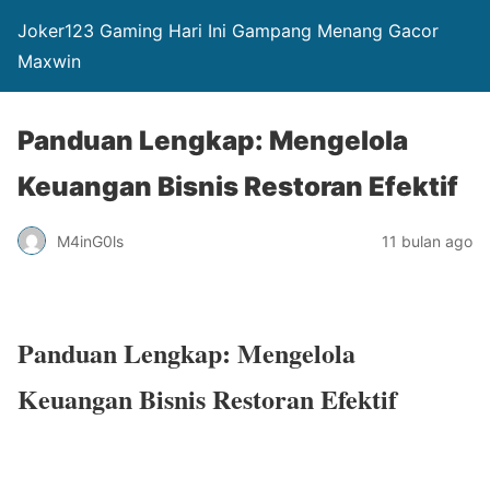
Joker123 Gaming Hari Ini Gampang Menang Gacor
Maxwin
Panduan Lengkap: Mengelola
Keuangan Bisnis Restoran Efektif
M4inG0ls
11 bulan ago
Panduan Lengkap: Mengelola
Keuangan Bisnis Restoran Efektif