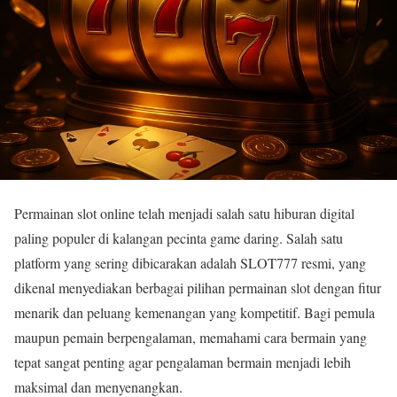
Permainan slot online telah menjadi salah satu hiburan digital
paling populer di kalangan pecinta game daring. Salah satu
platform yang sering dibicarakan adalah SLOT777 resmi, yang
dikenal menyediakan berbagai pilihan permainan slot dengan fitur
menarik dan peluang kemenangan yang kompetitif. Bagi pemula
maupun pemain berpengalaman, memahami cara bermain yang
tepat sangat penting agar pengalaman bermain menjadi lebih
maksimal dan menyenangkan.