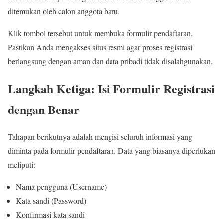
ditemukan oleh calon anggota baru.
Klik tombol tersebut untuk membuka formulir pendaftaran.
Pastikan Anda mengakses situs resmi agar proses registrasi
berlangsung dengan aman dan data pribadi tidak disalahgunakan.
Langkah Ketiga: Isi Formulir Registrasi
dengan Benar
Tahapan berikutnya adalah mengisi seluruh informasi yang
diminta pada formulir pendaftaran. Data yang biasanya diperlukan
meliputi:
Nama pengguna (Username)
Kata sandi (Password)
Konfirmasi kata sandi