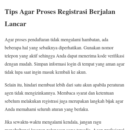
Tips Agar Proses Registrasi Berjalan
Lancar
Agar proses pendaftaran tidak mengalami hambatan, ada
beberapa hal yang sebaiknya diperhatikan. Gunakan nomor
telepon yang aktif sehingga Anda dapat menerima kode verifikasi
dengan mudah. Simpan informasi login di tempat yang aman agar
tidak lupa saat ingin masuk kembali ke akun.
Selain itu, hindari membuat lebih dari satu akun apabila peraturan
agen tidak mengizinkannya. Membaca syarat dan ketentuan
sebelum melakukan registrasi juga merupakan langkah bijak agar
Anda memahami seluruh aturan yang berlaku.
Jika sewaktu-waktu mengalami kendala, jangan ragu
menghubungi layanan pelanggan yang tersedia. Agen profesional