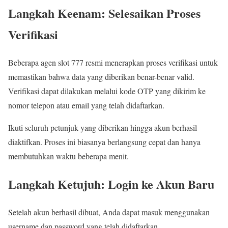
Langkah Keenam: Selesaikan Proses
Verifikasi
Beberapa agen slot 777 resmi menerapkan proses verifikasi untuk
memastikan bahwa data yang diberikan benar-benar valid.
Verifikasi dapat dilakukan melalui kode OTP yang dikirim ke
nomor telepon atau email yang telah didaftarkan.
Ikuti seluruh petunjuk yang diberikan hingga akun berhasil
diaktifkan. Proses ini biasanya berlangsung cepat dan hanya
membutuhkan waktu beberapa menit.
Langkah Ketujuh: Login ke Akun Baru
Setelah akun berhasil dibuat, Anda dapat masuk menggunakan
username dan password yang telah didaftarkan.