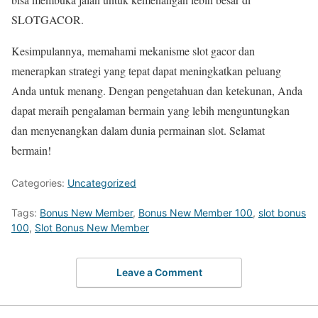
SLOTGACOR.
Kesimpulannya, memahami mekanisme slot gacor dan
menerapkan strategi yang tepat dapat meningkatkan peluang
Anda untuk menang. Dengan pengetahuan dan ketekunan, Anda
dapat meraih pengalaman bermain yang lebih menguntungkan
dan menyenangkan dalam dunia permainan slot. Selamat
bermain!
Categories:
Uncategorized
Tags:
Bonus New Member
,
Bonus New Member 100
,
slot bonus
100
,
Slot Bonus New Member
Leave a Comment