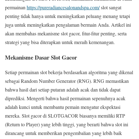
permainan
https://pureradiancesalonandspa.com/
slot sangat
penting tidak hanya untuk meningkatkan peluang menang tetapi
juga untuk meningkatkan pengalaman bermain Anda. Artikel ini
akan membahas mekanisme slot gacor, fitur-fitur penting, serta
strategi yang bisa diterapkan untuk meraih kemenangan.
Mekanisme Dasar Slot Gacor
Setiap permainan slot bekerja berdasarkan algoritma yang dikenal
sebagai Random Number Generator (RNG). RNG memastikan
bahwa hasil dari setiap putaran adalah acak dan tidak dapat
diprediksi. Mengerti bahwa hasil permainan sepenuhnya acak
adalah kunci untuk membantu pemain mengatur ekspektasi
mereka. Slot gacor di SLOTGACOR biasanya memiliki RTP
(Return to Player) yang lebih tinggi, yang berarti bahwa slot ini
dirancang untuk memberikan pengembalian yang lebih baik