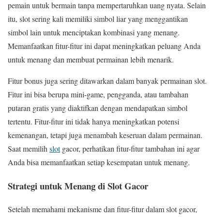
pemain untuk bermain tanpa mempertaruhkan uang nyata. Selain
itu, slot sering kali memiliki simbol liar yang menggantikan
simbol lain untuk menciptakan kombinasi yang menang.
Memanfaatkan fitur-fitur ini dapat meningkatkan peluang Anda
untuk menang dan membuat permainan lebih menarik.
Fitur bonus juga sering ditawarkan dalam banyak permainan slot.
Fitur ini bisa berupa mini-game, pengganda, atau tambahan
putaran gratis yang diaktifkan dengan mendapatkan simbol
tertentu. Fitur-fitur ini tidak hanya meningkatkan potensi
kemenangan, tetapi juga menambah keseruan dalam permainan.
Saat memilih
slot
gacor, perhatikan fitur-fitur tambahan ini agar
Anda bisa memanfaatkan setiap kesempatan untuk menang.
Strategi untuk Menang di Slot Gacor
Setelah memahami mekanisme dan fitur-fitur dalam slot gacor,