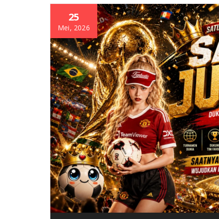
25
Mei, 2026