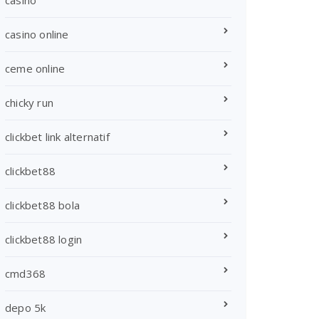
casino
casino online
ceme online
chicky run
clickbet link alternatif
clickbet88
clickbet88 bola
clickbet88 login
cmd368
depo 5k