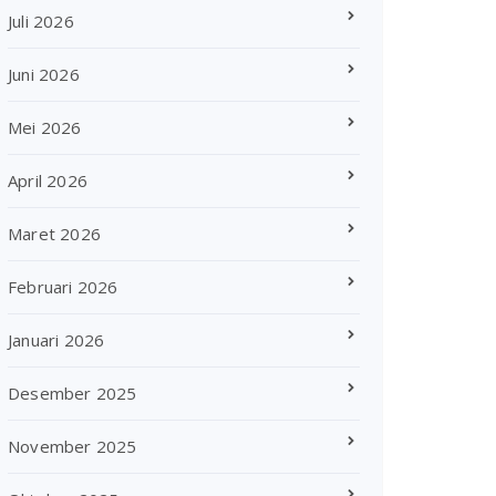
Juli 2026
Juni 2026
Mei 2026
April 2026
Maret 2026
Februari 2026
Januari 2026
Desember 2025
November 2025