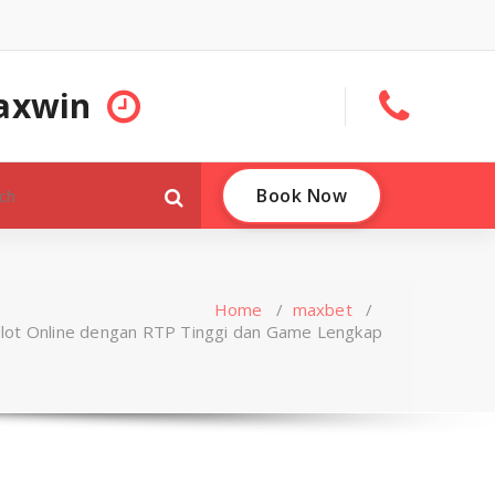
axwin
Book Now
Home
/
maxbet
/
Slot Online dengan RTP Tinggi dan Game Lengkap