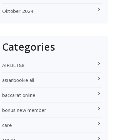
Oktober 2024
Categories
AIRBET88
asianbookie all
baccarat online
bonus new member
care