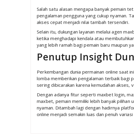
Salah satu alasan mengapa banyak pemain tet
pengalaman pengguna yang cukup nyaman. Tamp
akses cepat menjadi nilai tambah tersendiri.
Selain itu, dukungan layanan melalui agen m
ketika menghadapi kendala atau membutuhkan 
yang lebih ramah bagi pemain baru maupun y
Penutup Insight Dun
Perkembangan dunia permainan online saat i
lomba memberikan pengalaman terbaik bagi p
sering dibicarakan karena kemudahan akses, va
Dengan adanya fitur seperti maxbet login, max
maxbet, pemain memiliki lebih banyak pilihan
nyaman. Ditambah lagi dengan hadirnya platfo
online menjadi semakin luas dan penuh variasi 