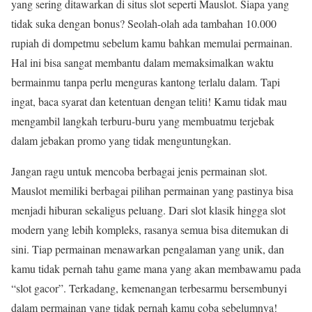
yang sering ditawarkan di situs slot seperti Mauslot. Siapa yang
tidak suka dengan bonus? Seolah-olah ada tambahan 10.000
rupiah di dompetmu sebelum kamu bahkan memulai permainan.
Hal ini bisa sangat membantu dalam memaksimalkan waktu
bermainmu tanpa perlu menguras kantong terlalu dalam. Tapi
ingat, baca syarat dan ketentuan dengan teliti! Kamu tidak mau
mengambil langkah terburu-buru yang membuatmu terjebak
dalam jebakan promo yang tidak menguntungkan.
Jangan ragu untuk mencoba berbagai jenis permainan slot.
Mauslot memiliki berbagai pilihan permainan yang pastinya bisa
menjadi hiburan sekaligus peluang. Dari slot klasik hingga slot
modern yang lebih kompleks, rasanya semua bisa ditemukan di
sini. Tiap permainan menawarkan pengalaman yang unik, dan
kamu tidak pernah tahu game mana yang akan membawamu pada
“slot gacor”. Terkadang, kemenangan terbesarmu bersembunyi
dalam permainan yang tidak pernah kamu coba sebelumnya!