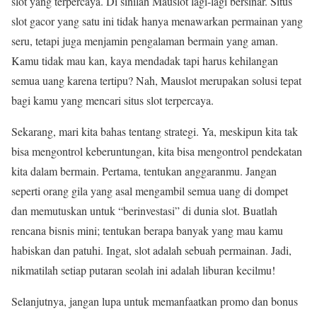
slot yang terpercaya. Di sinilah Mauslot lagi-lagi bersinar. Situs
slot gacor yang satu ini tidak hanya menawarkan permainan yang
seru, tetapi juga menjamin pengalaman bermain yang aman.
Kamu tidak mau kan, kaya mendadak tapi harus kehilangan
semua uang karena tertipu? Nah, Mauslot merupakan solusi tepat
bagi kamu yang mencari situs slot terpercaya.
Sekarang, mari kita bahas tentang strategi. Ya, meskipun kita tak
bisa mengontrol keberuntungan, kita bisa mengontrol pendekatan
kita dalam bermain. Pertama, tentukan anggaranmu. Jangan
seperti orang gila yang asal mengambil semua uang di dompet
dan memutuskan untuk “berinvestasi” di dunia slot. Buatlah
rencana bisnis mini; tentukan berapa banyak yang mau kamu
habiskan dan patuhi. Ingat, slot adalah sebuah permainan. Jadi,
nikmatilah setiap putaran seolah ini adalah liburan kecilmu!
Selanjutnya, jangan lupa untuk memanfaatkan promo dan bonus