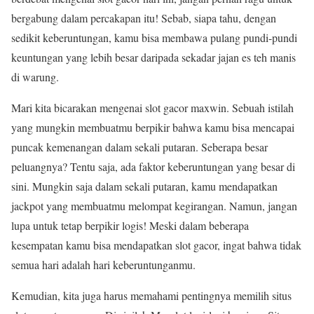
bergabung dalam percakapan itu! Sebab, siapa tahu, dengan
sedikit keberuntungan, kamu bisa membawa pulang pundi-pundi
keuntungan yang lebih besar daripada sekadar jajan es teh manis
di warung.
Mari kita bicarakan mengenai slot gacor maxwin. Sebuah istilah
yang mungkin membuatmu berpikir bahwa kamu bisa mencapai
puncak kemenangan dalam sekali putaran. Seberapa besar
peluangnya? Tentu saja, ada faktor keberuntungan yang besar di
sini. Mungkin saja dalam sekali putaran, kamu mendapatkan
jackpot yang membuatmu melompat kegirangan. Namun, jangan
lupa untuk tetap berpikir logis! Meski dalam beberapa
kesempatan kamu bisa mendapatkan slot gacor, ingat bahwa tidak
semua hari adalah hari keberuntunganmu.
Kemudian, kita juga harus memahami pentingnya memilih situs