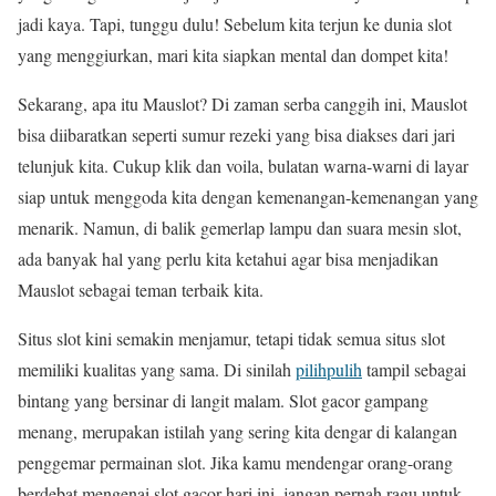
jadi kaya. Tapi, tunggu dulu! Sebelum kita terjun ke dunia slot
yang menggiurkan, mari kita siapkan mental dan dompet kita!
Sekarang, apa itu Mauslot? Di zaman serba canggih ini, Mauslot
bisa diibaratkan seperti sumur rezeki yang bisa diakses dari jari
telunjuk kita. Cukup klik dan voila, bulatan warna-warni di layar
siap untuk menggoda kita dengan kemenangan-kemenangan yang
menarik. Namun, di balik gemerlap lampu dan suara mesin slot,
ada banyak hal yang perlu kita ketahui agar bisa menjadikan
Mauslot sebagai teman terbaik kita.
Situs slot kini semakin menjamur, tetapi tidak semua situs slot
memiliki kualitas yang sama. Di sinilah
pilihpulih
tampil sebagai
bintang yang bersinar di langit malam. Slot gacor gampang
menang, merupakan istilah yang sering kita dengar di kalangan
penggemar permainan slot. Jika kamu mendengar orang-orang
berdebat mengenai slot gacor hari ini, jangan pernah ragu untuk