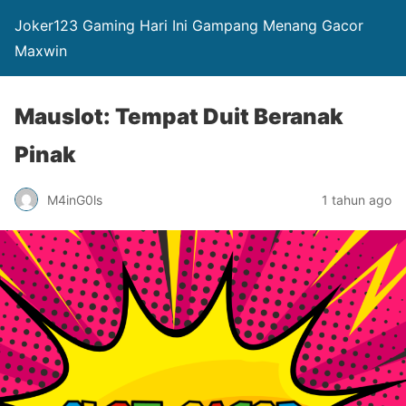
Joker123 Gaming Hari Ini Gampang Menang Gacor
Maxwin
Mauslot: Tempat Duit Beranak
Pinak
M4inG0ls
1 tahun ago