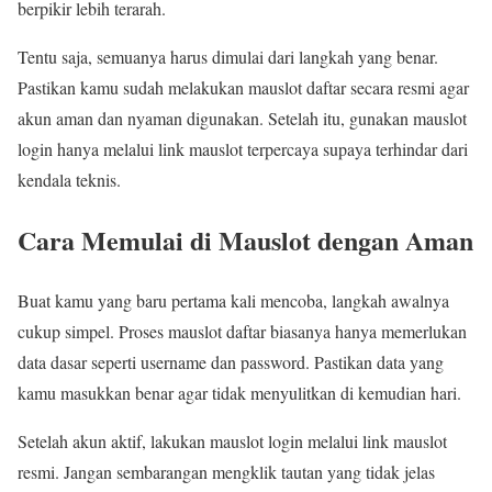
berpikir lebih terarah.
Tentu saja, semuanya harus dimulai dari langkah yang benar.
Pastikan kamu sudah melakukan mauslot daftar secara resmi agar
akun aman dan nyaman digunakan. Setelah itu, gunakan mauslot
login hanya melalui link mauslot terpercaya supaya terhindar dari
kendala teknis.
Cara Memulai di Mauslot dengan Aman
Buat kamu yang baru pertama kali mencoba, langkah awalnya
cukup simpel. Proses mauslot daftar biasanya hanya memerlukan
data dasar seperti username dan password. Pastikan data yang
kamu masukkan benar agar tidak menyulitkan di kemudian hari.
Setelah akun aktif, lakukan mauslot login melalui link mauslot
resmi. Jangan sembarangan mengklik tautan yang tidak jelas