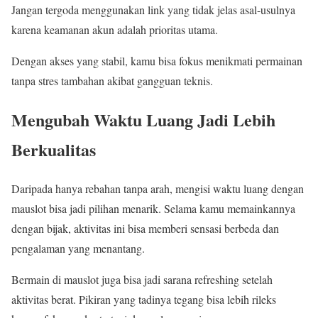
Jangan tergoda menggunakan link yang tidak jelas asal-usulnya
karena keamanan akun adalah prioritas utama.
Dengan akses yang stabil, kamu bisa fokus menikmati permainan
tanpa stres tambahan akibat gangguan teknis.
Mengubah Waktu Luang Jadi Lebih
Berkualitas
Daripada hanya rebahan tanpa arah, mengisi waktu luang dengan
mauslot bisa jadi pilihan menarik. Selama kamu memainkannya
dengan bijak, aktivitas ini bisa memberi sensasi berbeda dan
pengalaman yang menantang.
Bermain di mauslot juga bisa jadi sarana refreshing setelah
aktivitas berat. Pikiran yang tadinya tegang bisa lebih rileks