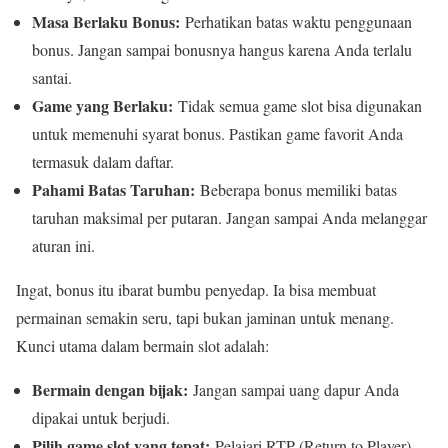
Masa Berlaku Bonus:
Perhatikan batas waktu penggunaan
bonus. Jangan sampai bonusnya hangus karena Anda terlalu
santai.
Game yang Berlaku:
Tidak semua game slot bisa digunakan
untuk memenuhi syarat bonus. Pastikan game favorit Anda
termasuk dalam daftar.
Pahami Batas Taruhan:
Beberapa bonus memiliki batas
taruhan maksimal per putaran. Jangan sampai Anda melanggar
aturan ini.
Ingat, bonus itu ibarat bumbu penyedap. Ia bisa membuat
permainan semakin seru, tapi bukan jaminan untuk menang.
Kunci utama dalam bermain slot adalah:
Bermain dengan bijak:
Jangan sampai uang dapur Anda
dipakai untuk berjudi.
Pilih game slot yang tepat:
Pelajari RTP (Return to Player)