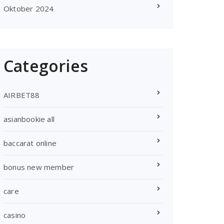
Oktober 2024
Categories
AIRBET88
asianbookie all
baccarat online
bonus new member
care
casino