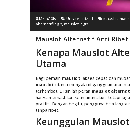
M4inG0ls
Uncategorized
mauslot
,
mausl
alternatif login
,
mauslot login
Mauslot Alternatif Anti Ribet
Kenapa Mauslot Alter
Utama
Bagi pemain
mauslot
, akses cepat dan mudah
mauslot
utama mengalami gangguan atau ma
terhambat. Di sinilah peran
mauslot alternat
hanya memastikan keamanan akun, tetapi juga
praktis. Dengan begitu, pengguna bisa langsu
tanpa ribet.
Keunggulan Mauslot A