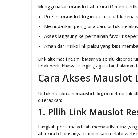
Menggunakan
mauslot alternatif
memberikan
Proses
mauslot login
lebih cepat karena s
Memudahkan pengguna baru untuk melaku
Akses langsung ke permainan favorit seper
Aman dari risiko link palsu yang bisa memb
Link alternatif resmi biasanya selalu diperba
tidak perlu khawatir login gagal atau halaman t
Cara Akses Mauslot 
Untuk melakukan
mauslot login
melalui link a
diterapkan:
1. Pilih Link Mauslot R
Langkah pertama adalah memastikan link yang
alternatif
biasanya diumumkan melalui websit