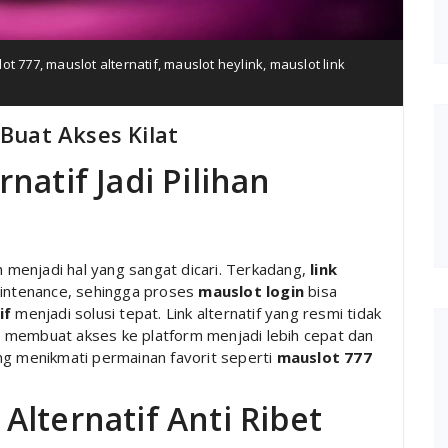
ot 777
,
mauslot alternatif
,
mauslot heylink
,
mauslot link
 Buat Akses Kilat
natif Jadi Pilihan
 menjadi hal yang sangat dicari. Terkadang,
link
intenance, sehingga proses
mauslot login
bisa
if
menjadi solusi tepat. Link alternatif yang resmi tidak
 membuat akses ke platform menjadi lebih cepat dan
ng menikmati permainan favorit seperti
mauslot 777
lternatif Anti Ribet