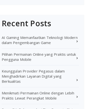
Recent Posts
AI Gaming Memanfaatkan Teknologi Modern
dalam Pengembangan Game
Pilihan Permainan Online yang Praktis untuk
Pengguna Mobile
Keunggulan Provider Pegasus dalam
Menghadirkan Layanan Digital yang
Berkualitas
Menikmati Permainan Online dengan Lebih
Praktis Lewat Perangkat Mobile