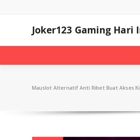
Skip
to
content
Joker123 Gaming Hari
Mauslot Alternatif Anti Ribet Buat Akses Ki