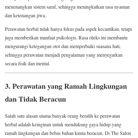
menenangkan sistem saraf, sehingga meningkatkan rasa nyaman
dan ketenangan jiwa.
Perawatan herbal tidak hanya fokus pada aspek kecantikan, tetapi
juga memberikan manfaat psikologis. Rasa rileks ini membantu
mengurangi ketegangan otot dan memperbaiki suasana hati,
sehingga perawatan menjadi pengalaman yang menyegarkan
secara fisik dan mental.
3. Perawatan yang Ramah Lingkungan
dan Tidak Beracun
Salah satu alasan utama banyak orang beralih ke perawatan
herbal adalah keinginan untuk mendukung gaya hidup yang
ramah lingkungan dan bebas bahan kimia beracun. Di The Salon