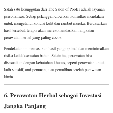
Salah satu keunggulan dari The Salon of Pooler adalah layanan
personalisasi. Setiap pelanggan diberikan konsultasi mendalam
untuk mengetahui kondisi kulit dan rambut mereka. Berdasarkan
hasil tersebut, terapis akan merekomendasikan rangkaian
perawatan herbal yang paling cocok.
Pendekatan ini memastikan hasil yang optimal dan meminimalkan
risiko ketidaksesuaian bahan. Selain itu, perawatan bisa
disesuaikan dengan kebutuhan khusus, seperti perawatan untuk
kulit sensitif, anti-penuaan, atau pemulihan setelah perawatan
kimia.
6. Perawatan Herbal sebagai Investasi
Jangka Panjang