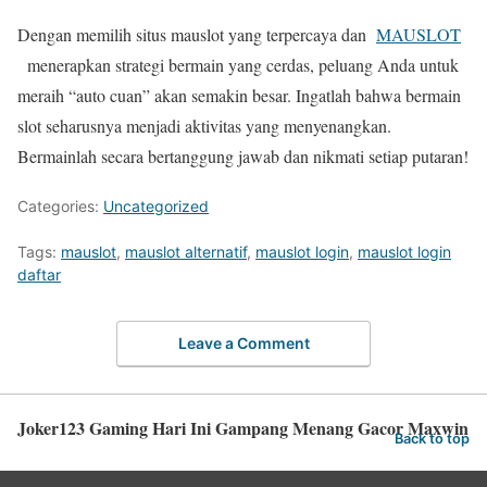
Dengan memilih situs mauslot yang terpercaya dan
MAUSLOT
menerapkan strategi bermain yang cerdas, peluang Anda untuk
meraih “auto cuan” akan semakin besar. Ingatlah bahwa bermain
slot seharusnya menjadi aktivitas yang menyenangkan.
Bermainlah secara bertanggung jawab dan nikmati setiap putaran!
Categories:
Uncategorized
Tags:
mauslot
,
mauslot alternatif
,
mauslot login
,
mauslot login
daftar
Leave a Comment
Joker123 Gaming Hari Ini Gampang Menang Gacor Maxwin
Back to top