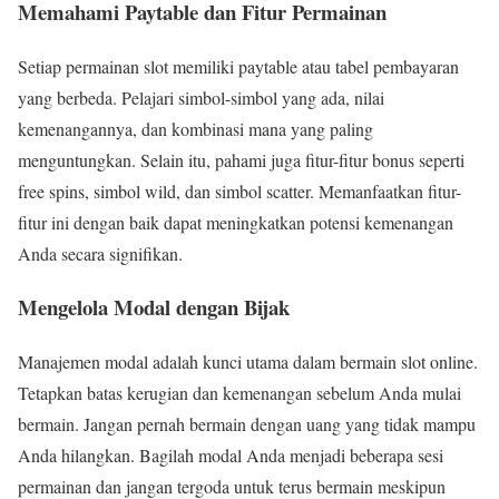
Memahami Paytable dan Fitur Permainan
Setiap permainan slot memiliki paytable atau tabel pembayaran
yang berbeda. Pelajari simbol-simbol yang ada, nilai
kemenangannya, dan kombinasi mana yang paling
menguntungkan. Selain itu, pahami juga fitur-fitur bonus seperti
free spins, simbol wild, dan simbol scatter. Memanfaatkan fitur-
fitur ini dengan baik dapat meningkatkan potensi kemenangan
Anda secara signifikan.
Mengelola Modal dengan Bijak
Manajemen modal adalah kunci utama dalam bermain slot online.
Tetapkan batas kerugian dan kemenangan sebelum Anda mulai
bermain. Jangan pernah bermain dengan uang yang tidak mampu
Anda hilangkan. Bagilah modal Anda menjadi beberapa sesi
permainan dan jangan tergoda untuk terus bermain meskipun