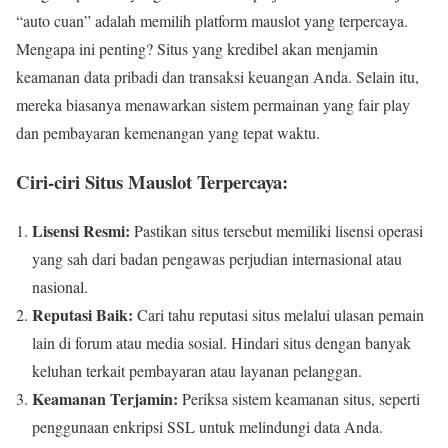
“auto cuan” adalah memilih platform mauslot yang terpercaya.
Mengapa ini penting? Situs yang kredibel akan menjamin
keamanan data pribadi dan transaksi keuangan Anda. Selain itu,
mereka biasanya menawarkan sistem permainan yang fair play
dan pembayaran kemenangan yang tepat waktu.
Ciri-ciri Situs Mauslot Terpercaya:
Lisensi Resmi:
Pastikan situs tersebut memiliki lisensi operasi
yang sah dari badan pengawas perjudian internasional atau
nasional.
Reputasi Baik:
Cari tahu reputasi situs melalui ulasan pemain
lain di forum atau media sosial. Hindari situs dengan banyak
keluhan terkait pembayaran atau layanan pelanggan.
Keamanan Terjamin:
Periksa sistem keamanan situs, seperti
penggunaan enkripsi SSL untuk melindungi data Anda.