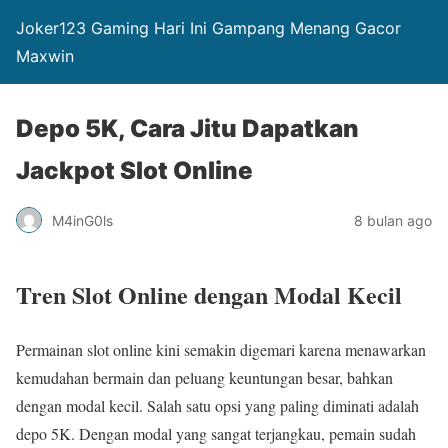
Joker123 Gaming Hari Ini Gampang Menang Gacor
Maxwin
Depo 5K, Cara Jitu Dapatkan
Jackpot Slot Online
M4inG0ls
8 bulan ago
Tren Slot Online dengan Modal Kecil
Permainan slot online kini semakin digemari karena menawarkan
kemudahan bermain dan peluang keuntungan besar, bahkan
dengan modal kecil. Salah satu opsi yang paling diminati adalah
depo 5K. Dengan modal yang sangat terjangkau, pemain sudah