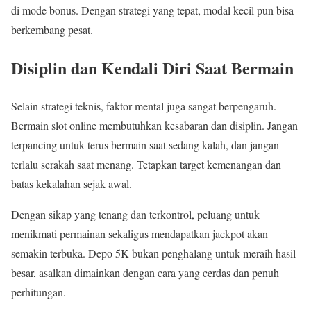
di mode bonus. Dengan strategi yang tepat, modal kecil pun bisa
berkembang pesat.
Disiplin dan Kendali Diri Saat Bermain
Selain strategi teknis, faktor mental juga sangat berpengaruh.
Bermain slot online membutuhkan kesabaran dan disiplin. Jangan
terpancing untuk terus bermain saat sedang kalah, dan jangan
terlalu serakah saat menang. Tetapkan target kemenangan dan
batas kekalahan sejak awal.
Dengan sikap yang tenang dan terkontrol, peluang untuk
menikmati permainan sekaligus mendapatkan jackpot akan
semakin terbuka. Depo 5K bukan penghalang untuk meraih hasil
besar, asalkan dimainkan dengan cara yang cerdas dan penuh
perhitungan.