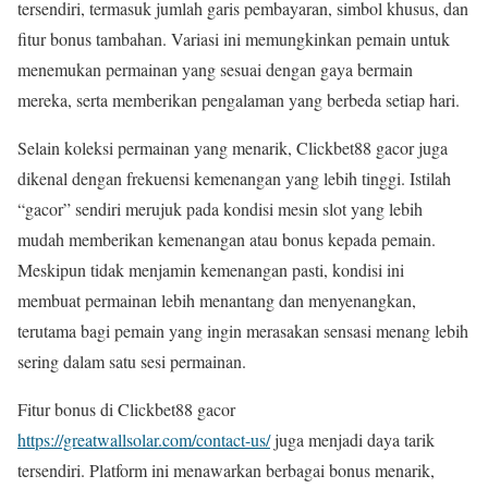
tersendiri, termasuk jumlah garis pembayaran, simbol khusus, dan
fitur bonus tambahan. Variasi ini memungkinkan pemain untuk
menemukan permainan yang sesuai dengan gaya bermain
mereka, serta memberikan pengalaman yang berbeda setiap hari.
Selain koleksi permainan yang menarik, Clickbet88 gacor juga
dikenal dengan frekuensi kemenangan yang lebih tinggi. Istilah
“gacor” sendiri merujuk pada kondisi mesin slot yang lebih
mudah memberikan kemenangan atau bonus kepada pemain.
Meskipun tidak menjamin kemenangan pasti, kondisi ini
membuat permainan lebih menantang dan menyenangkan,
terutama bagi pemain yang ingin merasakan sensasi menang lebih
sering dalam satu sesi permainan.
Fitur bonus di Clickbet88 gacor
https://greatwallsolar.com/contact-us/
juga menjadi daya tarik
tersendiri. Platform ini menawarkan berbagai bonus menarik,