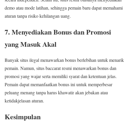
demo atau mode latihan, sehingga pemain baru dapat memahami
aturan tanpa risiko kehilangan uang.
7. Menyediakan Bonus dan Promosi
yang Masuk Akal
Banyak situs ilegal menawarkan bonus berlebihan untuk menarik
pemain. Namun, situs baccarat resmi menawarkan bonus dan
promosi yang wajar serta memiliki syarat dan ketentuan jelas.
Pemain dapat memanfaatkan bonus ini untuk memperbesar
peluang menang tanpa harus khawatir akan jebakan atau
ketidakjelasan aturan.
Kesimpulan