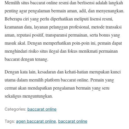
Memilih situs baccarat online resmi dan berlisensi adalah langkah
penting agar pengalaman bermain aman, adil, dan menyenangkan.
Beberapa ciri yang perlu diperhatikan meliputi lisensi resmi,
keamanan data, layanan pelanggan profesional, metode transaksi
aman, reputasi positif, transparansi permainan, serta bonus yang
masuk akal. Dengan memperhatikan poin-poin ini, pemain dapat
menghindari risiko situs ilegal dan fokus menikmati permainan
baccarat dengan tenang.
Dengan kata lain, kesadaran dan kehati-hatian merupakan kunci
utama dalam memilih platform baccarat online. Pemain yang
cermat akan mendapatkan pengalaman bermain yang seru
sekaligus menguntungkan.
Categories:
baccarat online
Tags:
agen baccarat online
,
baccarat online