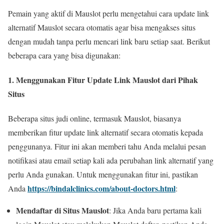
Pemain yang aktif di Mauslot perlu mengetahui cara update link
alternatif Mauslot secara otomatis agar bisa mengakses situs
dengan mudah tanpa perlu mencari link baru setiap saat. Berikut
beberapa cara yang bisa digunakan:
1. Menggunakan Fitur Update Link Mauslot dari Pihak
Situs
Beberapa situs judi online, termasuk Mauslot, biasanya
memberikan fitur update link alternatif secara otomatis kepada
penggunanya. Fitur ini akan memberi tahu Anda melalui pesan
notifikasi atau email setiap kali ada perubahan link alternatif yang
perlu Anda gunakan. Untuk menggunakan fitur ini, pastikan
https://bindalclinics.com/about-doctors.html
Anda
:
Mendaftar di Situs Mauslot
: Jika Anda baru pertama kali