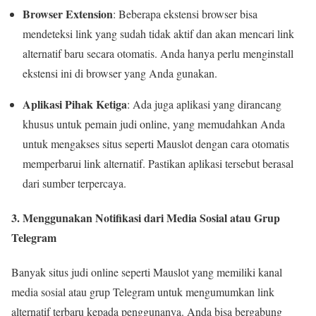
Browser Extension
: Beberapa ekstensi browser bisa
mendeteksi link yang sudah tidak aktif dan akan mencari link
alternatif baru secara otomatis. Anda hanya perlu menginstall
ekstensi ini di browser yang Anda gunakan.
Aplikasi Pihak Ketiga
: Ada juga aplikasi yang dirancang
khusus untuk pemain judi online, yang memudahkan Anda
untuk mengakses situs seperti Mauslot dengan cara otomatis
memperbarui link alternatif. Pastikan aplikasi tersebut berasal
dari sumber terpercaya.
3. Menggunakan Notifikasi dari Media Sosial atau Grup
Telegram
Banyak situs judi online seperti Mauslot yang memiliki kanal
media sosial atau grup Telegram untuk mengumumkan link
alternatif terbaru kepada penggunanya. Anda bisa bergabung