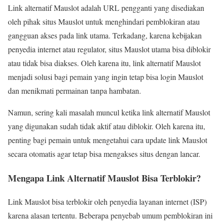
Link alternatif Mauslot adalah URL pengganti yang disediakan
oleh pihak situs Mauslot untuk menghindari pemblokiran atau
gangguan akses pada link utama. Terkadang, karena kebijakan
penyedia internet atau regulator, situs Mauslot utama bisa diblokir
atau tidak bisa diakses. Oleh karena itu, link alternatif Mauslot
menjadi solusi bagi pemain yang ingin tetap bisa login Mauslot
dan menikmati permainan tanpa hambatan.
Namun, sering kali masalah muncul ketika link alternatif Mauslot
yang digunakan sudah tidak aktif atau diblokir. Oleh karena itu,
penting bagi pemain untuk mengetahui cara update link Mauslot
secara otomatis agar tetap bisa mengakses situs dengan lancar.
Mengapa Link Alternatif Mauslot Bisa Terblokir?
Link Mauslot bisa terblokir oleh penyedia layanan internet (ISP)
karena alasan tertentu. Beberapa penyebab umum pemblokiran ini