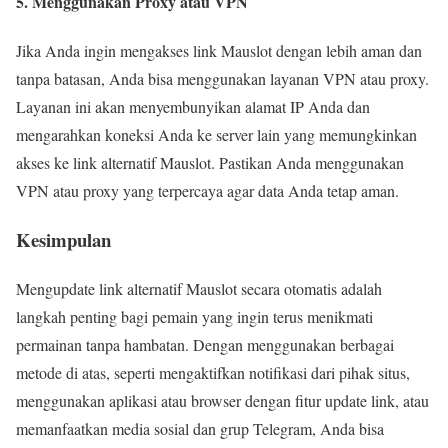
5. Menggunakan Proxy atau VPN
Jika Anda ingin mengakses link Mauslot dengan lebih aman dan
tanpa batasan, Anda bisa menggunakan layanan VPN atau proxy.
Layanan ini akan menyembunyikan alamat IP Anda dan
mengarahkan koneksi Anda ke server lain yang memungkinkan
akses ke link alternatif Mauslot. Pastikan Anda menggunakan
VPN atau proxy yang terpercaya agar data Anda tetap aman.
Kesimpulan
Mengupdate link alternatif Mauslot secara otomatis adalah
langkah penting bagi pemain yang ingin terus menikmati
permainan tanpa hambatan. Dengan menggunakan berbagai
metode di atas, seperti mengaktifkan notifikasi dari pihak situs,
menggunakan aplikasi atau browser dengan fitur update link, atau
memanfaatkan media sosial dan grup Telegram, Anda bisa