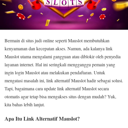
Bermain di situs judi online seperti Mauslot membutuhkan
kenyamanan dan kecepatan akses. Namun, ada kalanya link
Mauslot utama mengalami gangguan atau diblokir oleh penyedia
layanan internet. Hal ini seringkali mengganggu pemain yang
ingin login Mauslot atau melakukan pendaftaran. Untuk
mengatasi masalah ini, link alternatif Mauslot hadir sebagai solusi.
Tapi, bagaimana cara update link alternatif Mauslot secara
otomatis agar tetap bisa mengakses situs dengan mudah? Yuk,
kita bahas lebih lanjut.
Apa Itu Link Alternatif Mauslot?