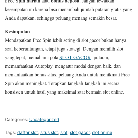
Free Spin harian
bonus deposit
atau
. Jangan lewatkan
kesempatan ini karena bisa menambah jumlah putaran gratis yang
Anda dapatkan, sehingga peluang menang semakin besar.
Kesimpulan
Mendapatkan Free Spin lebih sering di slot gacor bukan hanya
soal keberuntungan, tetapi juga strategi. Dengan memilih slot
yang tepat, memahami pola
SLOT GACOR
putaran,
memanfaatkan Autoplay, mengatur modal dengan baik, dan
memanfaatkan bonus situs, peluang Anda untuk menikmati Free
Spin akan meningkat. Terapkan langkah-langkah ini secara
konsisten untuk hasil yang maksimal saat bermain slot online.
Categories:
Uncategorized
Tags:
daftar slot
,
situs slot
,
slot
,
slot gacor
,
slot online