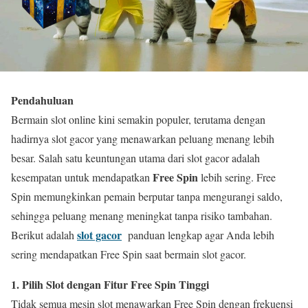
Pendahuluan
Bermain slot online kini semakin populer, terutama dengan
hadirnya slot gacor yang menawarkan peluang menang lebih
besar. Salah satu keuntungan utama dari slot gacor adalah
Free Spin
kesempatan untuk mendapatkan
lebih sering. Free
Spin memungkinkan pemain berputar tanpa mengurangi saldo,
sehingga peluang menang meningkat tanpa risiko tambahan.
slot gacor
Berikut adalah
panduan lengkap agar Anda lebih
sering mendapatkan Free Spin saat bermain slot gacor.
1. Pilih Slot dengan Fitur Free Spin Tinggi
Tidak semua mesin slot menawarkan Free Spin dengan frekuensi