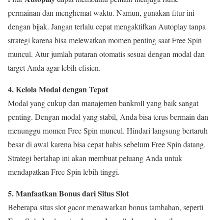
permainan dan menghemat waktu. Namun, gunakan fitur ini
dengan bijak. Jangan terlalu cepat mengaktifkan Autoplay tanpa
strategi karena bisa melewatkan momen penting saat Free Spin
muncul. Atur jumlah putaran otomatis sesuai dengan modal dan
target Anda agar lebih efisien.
4. Kelola Modal dengan Tepat
Modal yang cukup dan manajemen bankroll yang baik sangat
penting. Dengan modal yang stabil, Anda bisa terus bermain dan
menunggu momen Free Spin muncul. Hindari langsung bertaruh
besar di awal karena bisa cepat habis sebelum Free Spin datang.
Strategi bertahap ini akan membuat peluang Anda untuk
mendapatkan Free Spin lebih tinggi.
5. Manfaatkan Bonus dari Situs Slot
Beberapa situs slot gacor menawarkan bonus tambahan, seperti