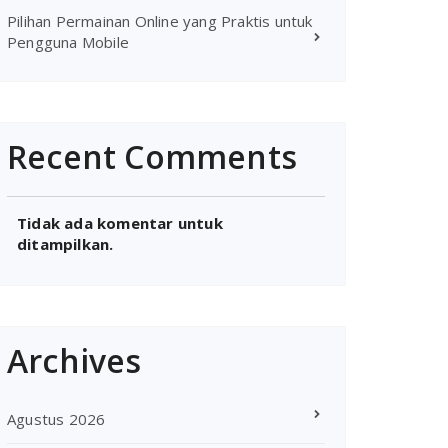
Pilihan Permainan Online yang Praktis untuk
Pengguna Mobile
Recent Comments
Tidak ada komentar untuk
ditampilkan.
Archives
Agustus 2026