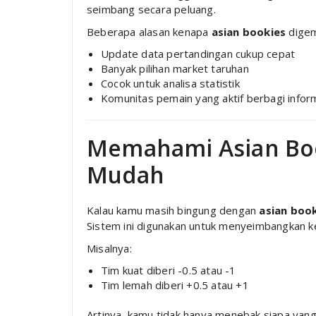
seimbang secara peluang.
Beberapa alasan kenapa
asian bookies
digem
Update data pertandingan cukup cepat
Banyak pilihan market taruhan
Cocok untuk analisa statistik
Komunitas pemain yang aktif berbagi infor
Memahami Asian Bo
Mudah
Kalau kamu masih bingung dengan
asian boo
Sistem ini digunakan untuk menyeimbangkan k
Misalnya:
Tim kuat diberi -0.5 atau -1
Tim lemah diberi +0.5 atau +1
Artinya, kamu tidak hanya menebak siapa yang 