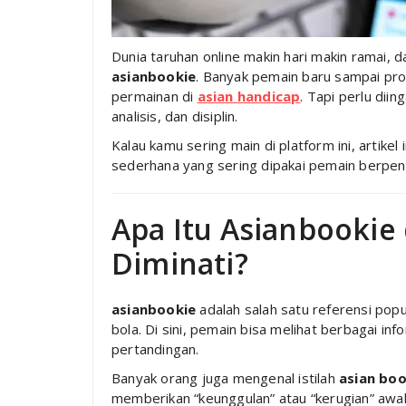
Dunia taruhan online makin hari makin ramai, d
asianbookie
. Banyak pemain baru sampai pro 
permainan di
asian handicap
. Tapi perlu diin
analisis, dan disiplin.
Kalau kamu sering main di platform ini, artike
sederhana yang sering dipakai pemain berpe
Apa Itu Asianbookie
Diminati?
asianbookie
adalah salah satu referensi popu
bola. Di sini, pemain bisa melihat berbagai inf
pertandingan.
Banyak orang juga mengenal istilah
asian boo
memberikan “keunggulan” atau “kerugian” awal