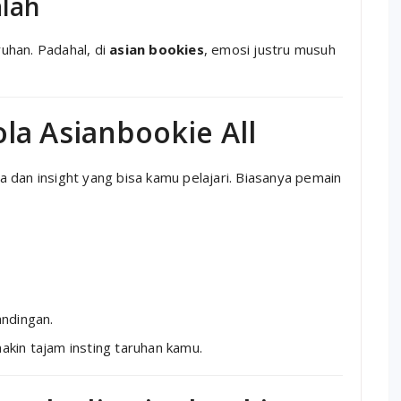
alah
uhan. Padahal, di
asian bookies
, emosi justru musuh
la Asianbookie All
a dan insight yang bisa kamu pelajari. Biasanya pemain
andingan.
kin tajam insting taruhan kamu.