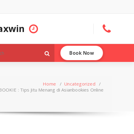
axwin
Book Now
Home
/
Uncategorized
/
OOKIE : Tips Jitu Menang di Asianbookies Online