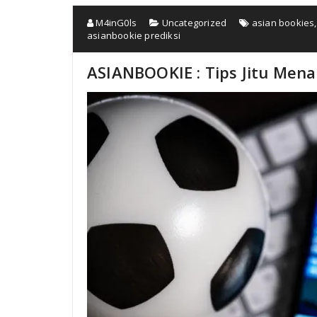
M4inG0ls
Uncategorized
asian bookies
asianbookie prediksi
ASIANBOOKIE : Tips Jitu Mena