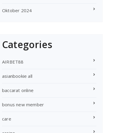
Oktober 2024
Categories
AIRBET88
asianbookie all
baccarat online
bonus new member
care