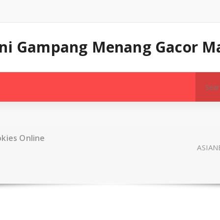
 Ini Gampang Menang Gacor M
Search
for:
okies Online
ASIANB