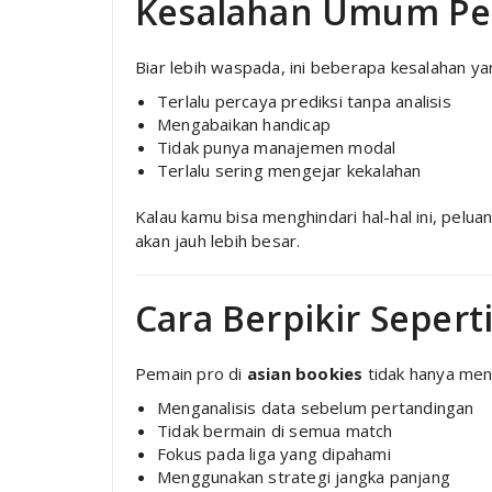
Kesalahan Umum Pem
Biar lebih waspada, ini beberapa kesalahan yan
Terlalu percaya prediksi tanpa analisis
Mengabaikan handicap
Tidak punya manajemen modal
Terlalu sering mengejar kekalahan
Kalau kamu bisa menghindari hal-hal ini, pelua
akan jauh lebih besar.
Cara Berpikir Sepert
Pemain pro di
asian bookies
tidak hanya men
Menganalisis data sebelum pertandingan
Tidak bermain di semua match
Fokus pada liga yang dipahami
Menggunakan strategi jangka panjang