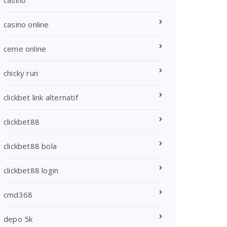
casino
casino online
ceme online
chicky run
clickbet link alternatif
clickbet88
clickbet88 bola
clickbet88 login
cmd368
depo 5k