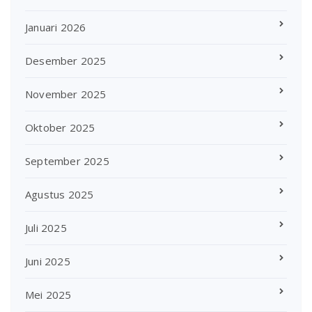
Januari 2026
Desember 2025
November 2025
Oktober 2025
September 2025
Agustus 2025
Juli 2025
Juni 2025
Mei 2025