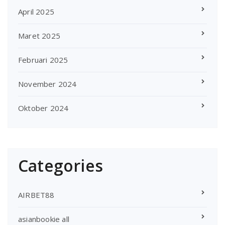
April 2025
Maret 2025
Februari 2025
November 2024
Oktober 2024
Categories
AIRBET88
asianbookie all