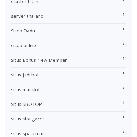
scatter hitam
server thailand
Sicbo Dadu
sicbo online
Situs Bonus New Member
situs judi bola
situs mauslot
Situs SBOTOP
situs slot gacor
situs spaceman