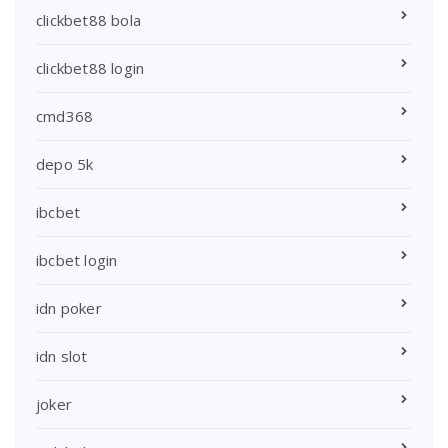
clickbet88 bola
clickbet88 login
cmd368
depo 5k
ibcbet
ibcbet login
idn poker
idn slot
joker