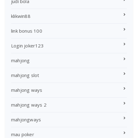
judi bola
klikwin88
link bonus 100
Login joker123
mahjong
mahjong slot
mahjong ways
mahjong ways 2
mahjongways
mau poker