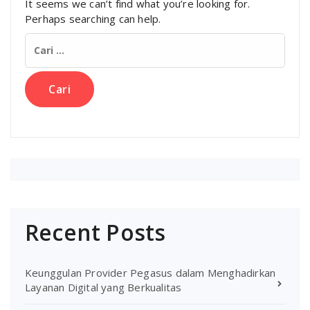
It seems we can’t find what you’re looking for.
Perhaps searching can help.
Cari
untuk:
Recent Posts
Keunggulan Provider Pegasus dalam Menghadirkan
Layanan Digital yang Berkualitas