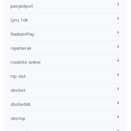
pasjackpot
Qris 10k
RadiumPlay
rajamerak
roulette online
rtp slot
sbobet
sbobet88
sbotop