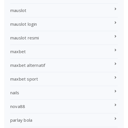
mauslot
mauslot login
mauslot resmi
maxbet
maxbet alternatif
maxbet sport
nails
nova88
parlay bola