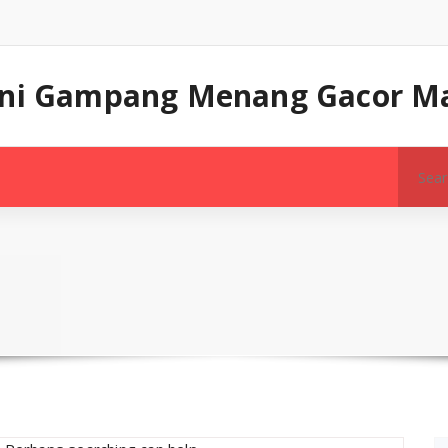
 Ini Gampang Menang Gacor M
Search
for: