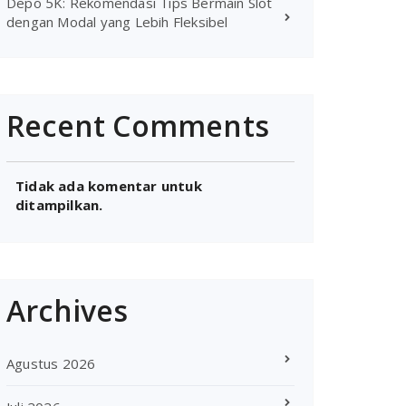
Depo 5K: Rekomendasi Tips Bermain Slot
dengan Modal yang Lebih Fleksibel
Recent Comments
Tidak ada komentar untuk
ditampilkan.
Archives
Agustus 2026