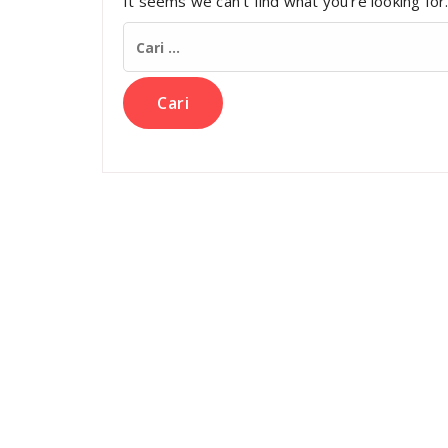
It seems we can’t find what you’re looking for
Cari
untuk: