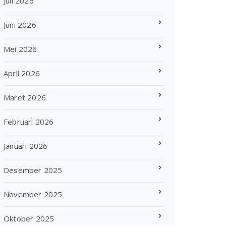
Juli 2026
Juni 2026
Mei 2026
April 2026
Maret 2026
Februari 2026
Januari 2026
Desember 2025
November 2025
Oktober 2025