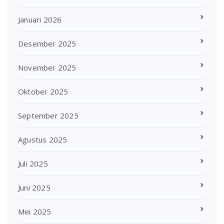
Januari 2026
Desember 2025
November 2025
Oktober 2025
September 2025
Agustus 2025
Juli 2025
Juni 2025
Mei 2025