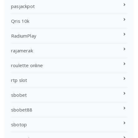
pasjackpot
Qris 10k
RadiumPlay
rajamerak
roulette online
rtp slot
sbobet
sbobet88
sbotop