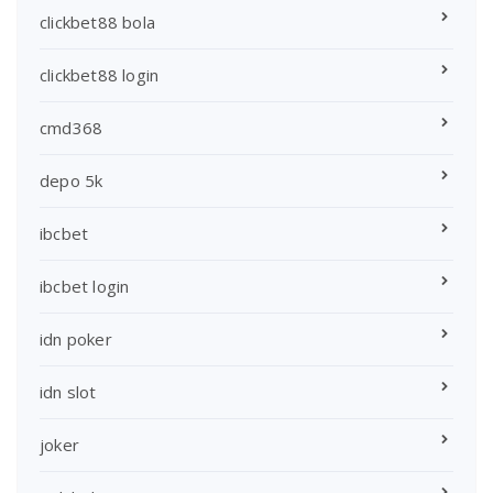
clickbet88 bola
clickbet88 login
cmd368
depo 5k
ibcbet
ibcbet login
idn poker
idn slot
joker