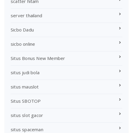
scatter hitam
server thailand
Sicbo Dadu
sicbo online
Situs Bonus New Member
situs judi bola
situs mauslot
Situs SBOTOP
situs slot gacor
situs spaceman