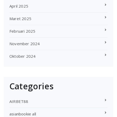
April 2025
Maret 2025
Februari 2025
November 2024
Oktober 2024
Categories
AIRBET88
asianbookie all