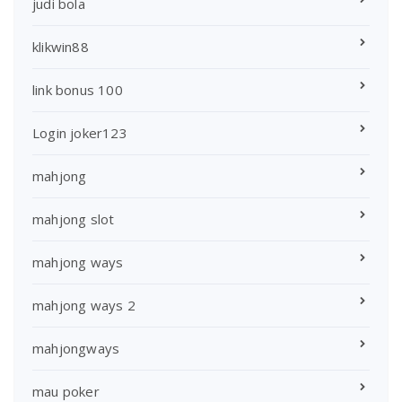
judi bola
klikwin88
link bonus 100
Login joker123
mahjong
mahjong slot
mahjong ways
mahjong ways 2
mahjongways
mau poker