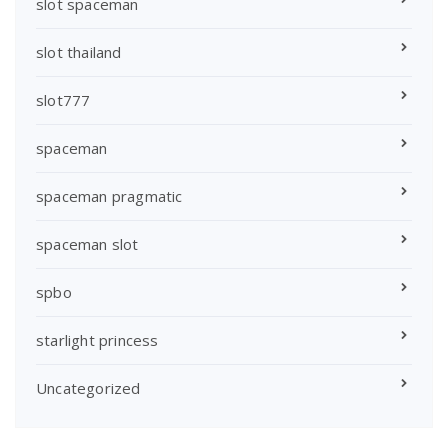
slot spaceman
slot thailand
slot777
spaceman
spaceman pragmatic
spaceman slot
spbo
starlight princess
Uncategorized