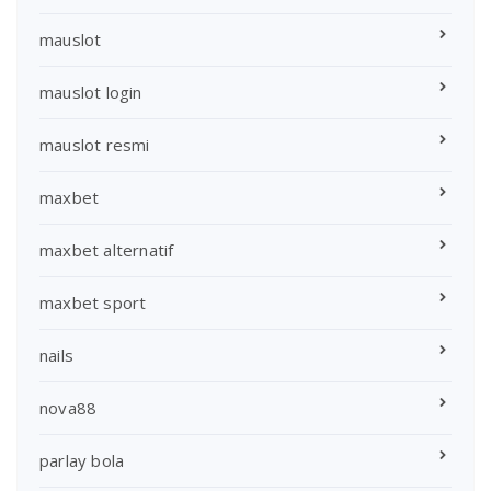
mauslot
mauslot login
mauslot resmi
maxbet
maxbet alternatif
maxbet sport
nails
nova88
parlay bola