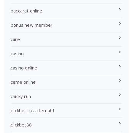
baccarat online
bonus new member
care
casino
casino online
ceme online
chicky run
clickbet link alternatif
clickbet88