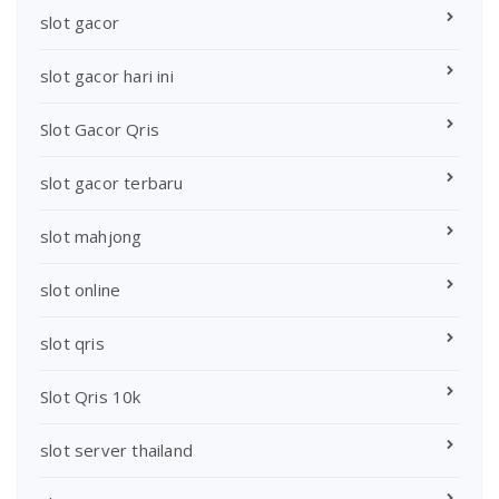
slot gacor
slot gacor hari ini
Slot Gacor Qris
slot gacor terbaru
slot mahjong
slot online
slot qris
Slot Qris 10k
slot server thailand