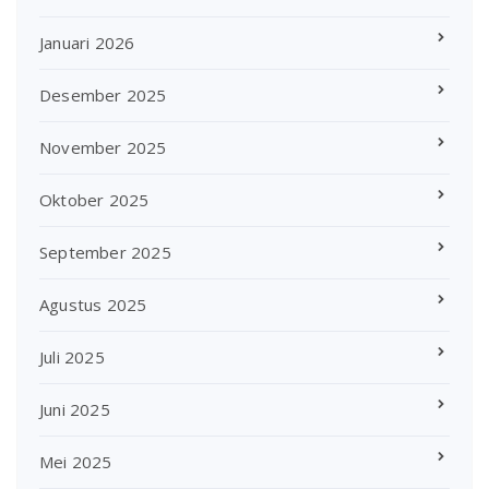
Januari 2026
Desember 2025
November 2025
Oktober 2025
September 2025
Agustus 2025
Juli 2025
Juni 2025
Mei 2025