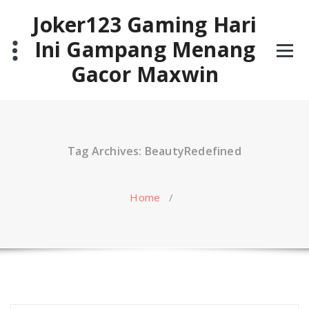
Skip
Joker123 Gaming Hari
to
content
Ini Gampang Menang
Gacor Maxwin
Tag Archives: BeautyRedefined
Home
/