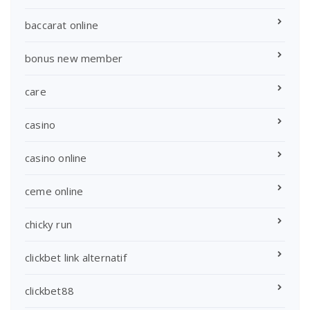
baccarat online
bonus new member
care
casino
casino online
ceme online
chicky run
clickbet link alternatif
clickbet88