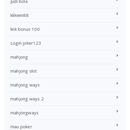
judi bola
klikwin88
link bonus 100
Login joker123
mahjong
mahjong slot
mahjong ways
mahjong ways 2
mahjongways
mau poker