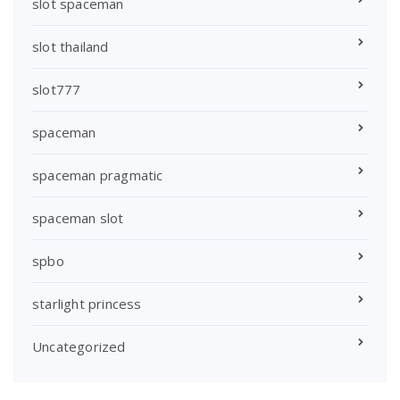
slot spaceman
slot thailand
slot777
spaceman
spaceman pragmatic
spaceman slot
spbo
starlight princess
Uncategorized