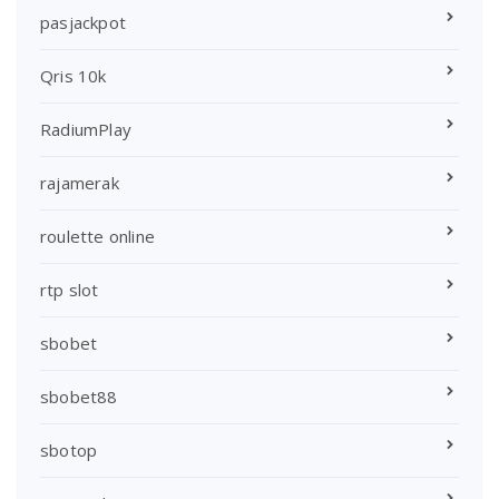
pasjackpot
Qris 10k
RadiumPlay
rajamerak
roulette online
rtp slot
sbobet
sbobet88
sbotop