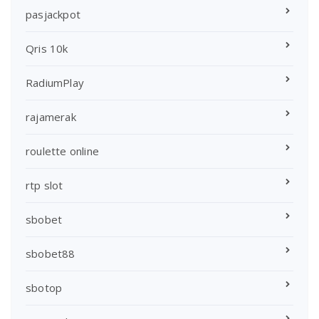
pasjackpot
Qris 10k
RadiumPlay
rajamerak
roulette online
rtp slot
sbobet
sbobet88
sbotop