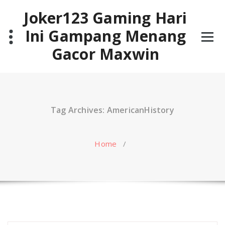
Skip
Joker123 Gaming Hari
to
content
Ini Gampang Menang
Gacor Maxwin
Tag Archives: AmericanHistory
Home
/