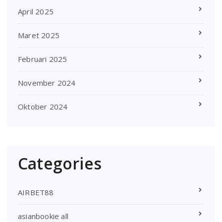
April 2025
Maret 2025
Februari 2025
November 2024
Oktober 2024
Categories
AIRBET88
asianbookie all