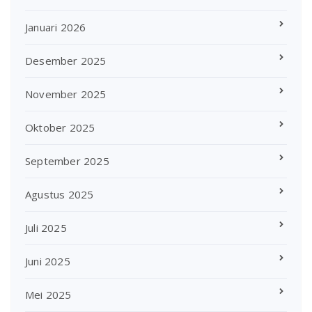
Januari 2026
Desember 2025
November 2025
Oktober 2025
September 2025
Agustus 2025
Juli 2025
Juni 2025
Mei 2025