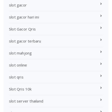
slot gacor
slot gacor hari ini
Slot Gacor Qris
slot gacor terbaru
slot mahjong
slot online
slot qris
Slot Qris 10k
slot server thailand