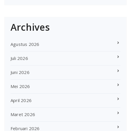
Archives
Agustus 2026
Juli 2026
Juni 2026
Mei 2026
April 2026
Maret 2026
Februari 2026