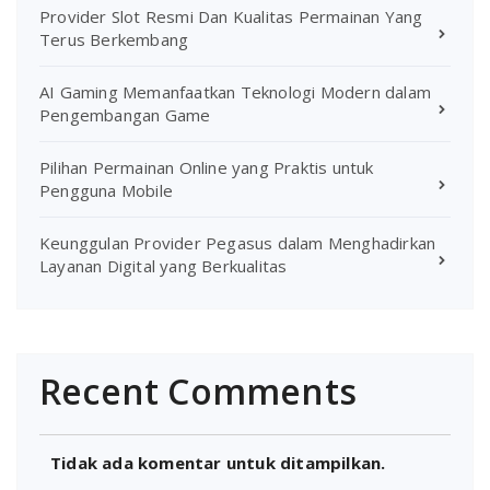
Provider Slot Resmi Dan Kualitas Permainan Yang
Terus Berkembang
AI Gaming Memanfaatkan Teknologi Modern dalam
Pengembangan Game
Pilihan Permainan Online yang Praktis untuk
Pengguna Mobile
Keunggulan Provider Pegasus dalam Menghadirkan
Layanan Digital yang Berkualitas
Recent Comments
Tidak ada komentar untuk ditampilkan.