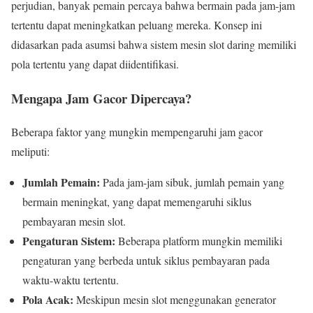
perjudian, banyak pemain percaya bahwa bermain pada jam-jam
tertentu dapat meningkatkan peluang mereka. Konsep ini
didasarkan pada asumsi bahwa sistem mesin slot daring memiliki
pola tertentu yang dapat diidentifikasi.
Mengapa Jam Gacor Dipercaya?
Beberapa faktor yang mungkin mempengaruhi jam gacor
meliputi:
Jumlah Pemain:
Pada jam-jam sibuk, jumlah pemain yang
bermain meningkat, yang dapat memengaruhi siklus
pembayaran mesin slot.
Pengaturan Sistem:
Beberapa platform mungkin memiliki
pengaturan yang berbeda untuk siklus pembayaran pada
waktu-waktu tertentu.
Pola Acak:
Meskipun mesin slot menggunakan generator