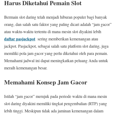
Harus Diketahui Pemain Slot
Bermain slot daring telah menjadi hiburan populer bagi banyak
orang, dan salah satu faktor yang paling dicari adalah “jam gacor”
atau waktu-waktu tertentu di mana mesin slot diyakini lebih
daftar pasjackpot
sering memberikan kemenangan atau
jackpot. Pasjackpot, sebagai salah satu platform slot daring, juga
memiliki pola jam gacor yang perlu diketahui oleh para pemain.
Memahami jadwal ini dapat meningkatkan peluang Anda untuk
meraih kemenangan besar.
Memahami Konsep Jam Gacor
Istilah “jam gacor” merujuk pada periode waktu di mana mesin
slot daring diyakini memiliki tingkat pengembalian (RTP) yang
lebih tinggi. Meskipun tidak ada jaminan kemenangan dalam